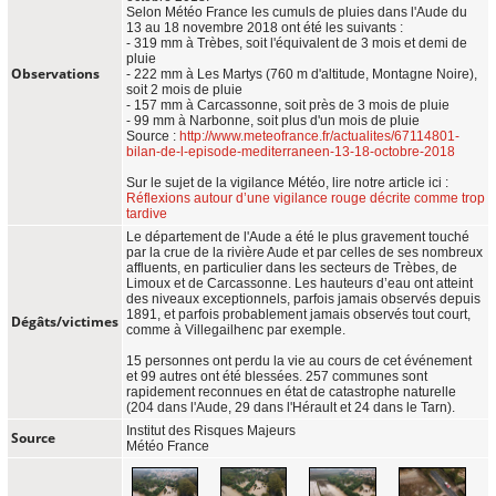
Selon Météo France les cumuls de pluies dans l'Aude du
13 au 18 novembre 2018 ont été les suivants :
- 319 mm à Trèbes, soit l'équivalent de 3 mois et demi de
pluie
Observations
- 222 mm à Les Martys (760 m d'altitude, Montagne Noire),
soit 2 mois de pluie
- 157 mm à Carcassonne, soit près de 3 mois de pluie
- 99 mm à Narbonne, soit plus d'un mois de pluie
Source :
http://www.meteofrance.fr/actualites/67114801-
bilan-de-l-episode-mediterraneen-13-18-octobre-2018
Sur le sujet de la vigilance Météo, lire notre article ici :
Réflexions autour d’une vigilance rouge décrite comme trop
tardive
Le département de l'Aude a été le plus gravement touché
par la crue de la rivière Aude et par celles de ses nombreux
affluents, en particulier dans les secteurs de Trèbes, de
Limoux et de Carcassonne. Les hauteurs d’eau ont atteint
des niveaux exceptionnels, parfois jamais observés depuis
1891, et parfois probablement jamais observés tout court,
Dégâts/victimes
comme à Villegailhenc par exemple.
15 personnes ont perdu la vie au cours de cet événement
et 99 autres ont été blessées. 257 communes sont
rapidement reconnues en état de catastrophe naturelle
(204 dans l'Aude, 29 dans l'Hérault et 24 dans le Tarn).
Institut des Risques Majeurs
Source
Météo France