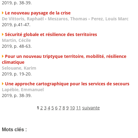
2019, p. 38-39.
Le nouveau paysage de la crise
De Vittoris, Raphaël
-
Meszaros, Thomas
-
Perez, Louis Marc
2019, p.41-47.
Sécurité globale et résilience des territoires
Martin, Cécile
2019, p. 48-63.
Pour un nouveau triptyque territoire, mobilité, résilience
climatique
Selouane, Karim
2019, p. 19-20.
Une approche cartographique pour les services de secours
Lapébie, Emmanuel
2019, p. 38-39.
1
2
3
4
5
6
7
8
9
10
11
suivante
Mots clés :