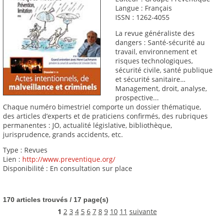
Langue : Français
ISSN : 1262-4055
La revue généraliste des
dangers : Santé-sécurité au
travail, environnement et
risques technologiques,
sécurité civile, santé publique
et sécurité sanitaire…
Management, droit, analyse,
prospective...
Chaque numéro bimestriel comporte un dossier thématique,
des articles d’experts et de praticiens confirmés, des rubriques
permanentes : JO, actualité législative, bibliothèque,
jurisprudence, grands accidents, etc.
Type : Revues
Lien :
http://www.preventique.org/
Disponibilité : En consultation sur place
170 articles trouvés / 17 page(s)
1
2
3
4
5
6
7
8
9
10
11
suivante