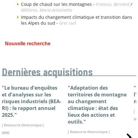
Coup de chaud sur les montagnes -
Francou, Bernard
/
Mélières, Marie-Antoinette
Impacts du changement climatique et transition dans
les Alpes du sud -
Grec sud
Nouvelle recherche
Dernières acquisitions
"Le bureau d'enquêtes
"Adaptation des
"
et d'analyses sur les
territoires de montagne
l
risques industriels (BEA-
au changement
n
RI) : le rapport annuel
climatique : état des
[ 
2025."
lieux des actions et
00
outils."
[ Ressource électronique ]
[ Ressource électronique ]
0000