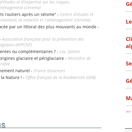
d'études et d'expertise sur les risques,
Gé
l'aménagement (Cerema)
nts routiers après un séisme" -
Centre d'études et
ironnement, la mobilité et l'aménagement (Cerema)
Le
e par un littoral des plus mouvants au monde -
Cl
 -
Association française pour la prévention des
logiques (AFPCNT)
al
entes ou complémentaires ? -
Ley, Sylvain
origines glaciaire et périglaciaire -
Ministère de
Se
urable
nement naturel -
France assureurs
 la Nature ! -
Office français de la biodiversité (OFB)
Gé
Ma
>> 
ns