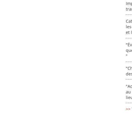
Im
tra
Cat
les
et
"É
que
"
"Ch
de
"Ad
au 
lie
>> 