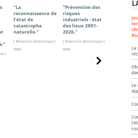
L
s
"La
"Prévention des
"Changem
reconnaissance de
risques
climatique
Jo
l'état de
industriels : état
France - Ét
ter
catastrophe
des lieux 2001-
connaissan
cli
at
naturelle."
2026."
2025."
fin
[ Ressource électronique ]
[ Ressource électronique ]
[ Ressource élec
s."
La 
0000
0000
0000
ré
ue ]
Ob
da
Le 
Al
Co
Co
l'é
ris