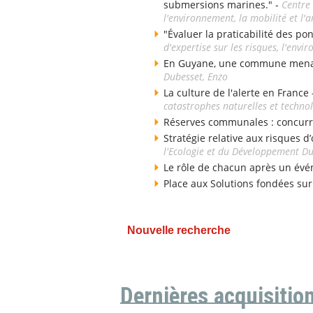
submersions marines." -
Centre 
l'environnement, la mobilité et 
"Évaluer la praticabilité des po
d'expertise sur les risques, l'env
En Guyane, une commune menacé
Dubesset, Enzo
La culture de l'alerte en France
catastrophes naturelles et techno
Réserves communales : concurr
Stratégie relative aux risques d’
l'Ecologie et du Développement D
Le rôle de chacun après un évé
Place aux Solutions fondées sur
Nouvelle recherche
Dernières acquisitio