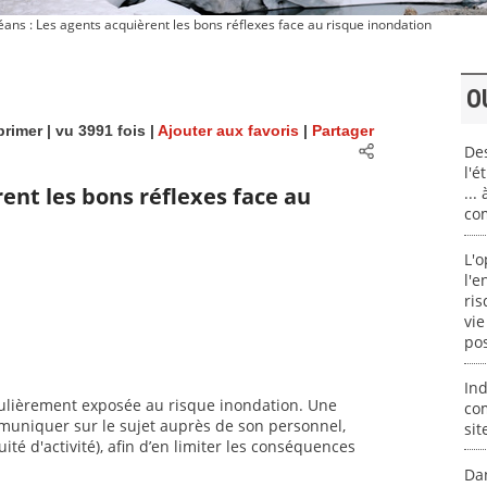
ans : Les agents acquièrent les bons réflexes face au risque inondation
O
rimer
| vu 3991 fois |
Ajouter aux favoris
|
Partager
Des
l'é
rent les bons réflexes face au
...
co
L'o
l'e
ris
vie
pos
Ind
iculièrement exposée au risque inondation. Une
com
communiquer sur le sujet auprès de son personnel,
sit
té d'activité), afin d’en limiter les conséquences
Da