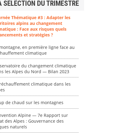
A SELECTION DU TRIMESTRE
ent
"Plan ministériel
"Événements
 en
de gestion des
climatiques
urnée Thématique #3 : Adapter les
at des
vagues de
extrêmes : quels
ritoires alpins au changement
ces en
chaleur."
risques pour le
matique : Face aux risques quels
système financier
ancements et stratégies ?
[ Ressource électronique ]
? "
tronique ]
0000
[ Ressource électronique ]
montagne, en première ligne face au
chauffement climatique
0000
"Ident
servatoire du changement climatique
lignes 
ns les Alpes du Nord — Bilan 2023
pour d
résilie
réchauffement climatique dans les
propos
pes
autori
acteur
up de chaud sur les montagnes
des Alpe
nvention Alpine — 7e Rapport sur
[ Ressour
tat des Alpes : Gouvernance des
Stéphanie
ques naturels
0000