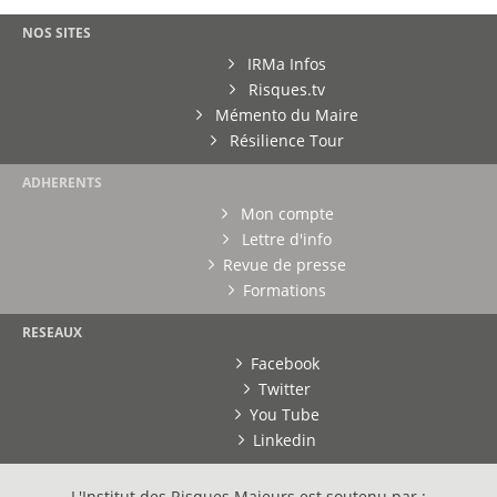
NOS SITES
IRMa Infos
Risques.tv
Mémento du Maire
Résilience Tour
ADHERENTS
Mon compte
Lettre d'info
Revue de presse
Formations
RESEAUX
Facebook
Twitter
You Tube
Linkedin
L'Institut des Risques Majeurs est soutenu par :