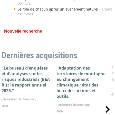
Durable
Le rôle de chacun après un événement naturel -
France
assureurs
Nouvelle recherche
Dernières acquisitions
"Le bureau d'enquêtes
"Adaptation des
"
et d'analyses sur les
territoires de montagne
l
risques industriels (BEA-
au changement
n
RI) : le rapport annuel
climatique : état des
[ 
2025."
lieux des actions et
00
outils."
[ Ressource électronique ]
[ Ressource électronique ]
0000
0000