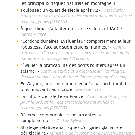
les principaux risques naturels en montagne. I -
Toulouse : un quart de siècle après AZF -
Association
française pour la prévention des catastrophes naturelles et
technologiques (AFPCNT)
À quel climat s’adapter en France selon la TRACC ? -
Météo-France
"Cordons dunaires. Evaluer leur comportement et leur
robustesse face aux submersions marines." -
Centre
d'études et d'expertise sur les risques, l'environnement, la
mobilité et l'aménagement (Cerema)
"Évaluer la praticabilité des ponts routiers après un
séisme" -
Centre d'études et d'expertise sur les risques,
l'environnement, la mobilité et l'aménagement (Cerema)
En Guyane, une commune menacée par un littoral des
plus mouvants au monde -
Dubesset, Enzo
La culture de l'alerte en France -
Association française
pour la prévention des catastrophes naturelles et
technologiques (AFPCNT)
Réserves communales : concurrentes ou
complémentaires ? -
Ley, Sylvain
Stratégie relative aux risques d’origines glaciaire et
périglaciaire -
Ministère de l'Ecologie et du Développement