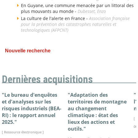
En Guyane, une commune menacée par un littoral des
plus mouvants au monde -
Dubesset, Enzo
La culture de l'alerte en France -
Association française
pour la prévention des catastrophes naturelles et
technologiques (AFPCNT)
Nouvelle recherche
Dernières acquisitions
"Le bureau d'enquêtes
"Adaptation des
"
et d'analyses sur les
territoires de montagne
l
risques industriels (BEA-
au changement
n
RI) : le rapport annuel
climatique : état des
[ 
2025."
lieux des actions et
00
outils."
[ Ressource électronique ]