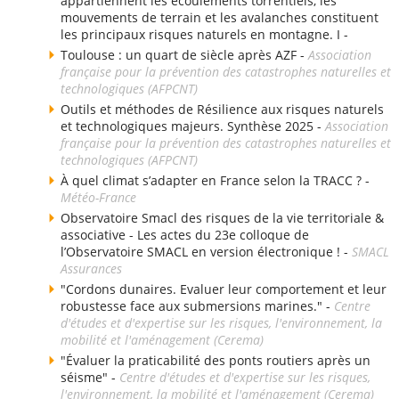
appartiennent les écoulements torrentiels, les
mouvements de terrain et les avalanches constituent
les principaux risques naturels en montagne. I -
Toulouse : un quart de siècle après AZF -
Association
française pour la prévention des catastrophes naturelles et
technologiques (AFPCNT)
Outils et méthodes de Résilience aux risques naturels
et technologiques majeurs. Synthèse 2025 -
Association
française pour la prévention des catastrophes naturelles et
technologiques (AFPCNT)
À quel climat s’adapter en France selon la TRACC ? -
Météo-France
Observatoire Smacl des risques de la vie territoriale &
associative - Les actes du 23e colloque de
l’Observatoire SMACL en version électronique ! -
SMACL
Assurances
"Cordons dunaires. Evaluer leur comportement et leur
robustesse face aux submersions marines." -
Centre
d'études et d'expertise sur les risques, l'environnement, la
mobilité et l'aménagement (Cerema)
"Évaluer la praticabilité des ponts routiers après un
séisme" -
Centre d'études et d'expertise sur les risques,
l'environnement, la mobilité et l'aménagement (Cerema)