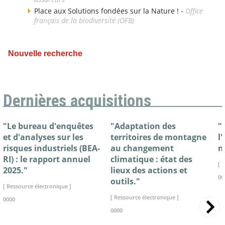
Place aux Solutions fondées sur la Nature ! -
Office
français de la biodiversité (OFB)
Nouvelle recherche
Dernières acquisitions
"Le bureau d'enquêtes
"Adaptation des
"
et d'analyses sur les
territoires de montagne
l
risques industriels (BEA-
au changement
n
RI) : le rapport annuel
climatique : état des
[ 
2025."
lieux des actions et
00
outils."
[ Ressource électronique ]
[ Ressource électronique ]
0000
0000