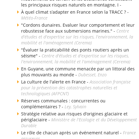
les principaux risques naturels en montagne. I -
À quel climat s’adapter en France selon la TRACC ? -
Météo-France
"Cordons dunaires. Evaluer leur comportement et leur
robustesse face aux submersions marines." -
Centre
d'études et d'expertise sur les risques, l'environnement, la
mobilité et l'aménagement (Cerema)
"Évaluer la praticabilité des ponts routiers après un
séisme" -
Centre d'études et d'expertise sur les risques,
l'environnement, la mobilité et l'aménagement (Cerema)
En Guyane, une commune menacée par un littoral des
plus mouvants au monde -
Dubesset, Enzo
La culture de l'alerte en France -
Association française
pour la prévention des catastrophes naturelles et
technologiques (AFPCNT)
Réserves communales : concurrentes ou
complémentaires ? -
Ley, Sylvain
Stratégie relative aux risques d’origines glaciaire et
périglaciaire -
Ministère de l'Ecologie et du Développement
Durable
Le rôle de chacun après un événement naturel -
France
assureurs