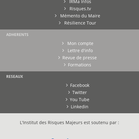
IRMa Infos
Risques.tv
Mémento du Maire
Résilience Tour
ADHERENTS
Mon compte
Lettre d'info
Revue de presse
Formations
RESEAUX
Facebook
Twitter
You Tube
Linkedin
L'Institut des Risques Majeurs est soutenu par :