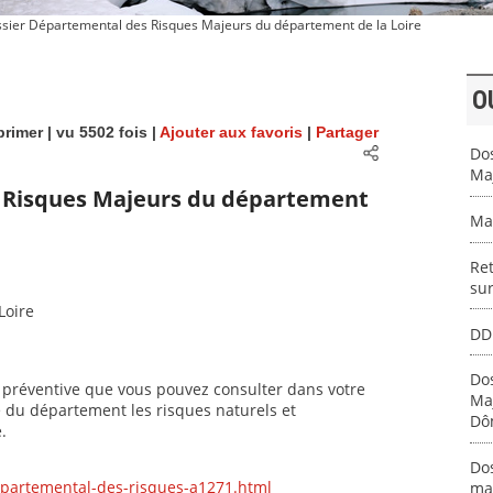
sier Départemental des Risques Majeurs du département de la Loire
O
rimer
| vu 5502 fois |
Ajouter aux favoris
|
Partager
Do
Ma
 Risques Majeurs du département
Ma
Ret
sur
Loire
DD
Dos
préventive que vous pouvez consulter dans votre
Ma
 du département les risques naturels et
Dô
.
Do
departemental-des-risques-a1271.html
ma