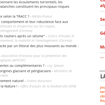
iennent les écoulements torrentiels, les
al
alanches constituent les principaux risques
ce selon la TRACC ? -
Météo-France
Se
r comportement et leur robustesse face aux
d'études et d'expertise sur les risques,
l'aménagement (Cerema)
Gé
nts routiers après un séisme" -
Centre d'études et
ironnement, la mobilité et l'aménagement (Cerema)
e par un littoral des plus mouvants au monde -
Ma
 -
Association française pour la prévention des
>> 
logiques (AFPCNT)
entes ou complémentaires ? -
Ley, Sylvain
origines glaciaire et périglaciaire -
Ministère de
urable
L
nement naturel -
France assureurs
 la Nature ! -
Office français de la biodiversité (OFB)
Jo
ter
cli
fin