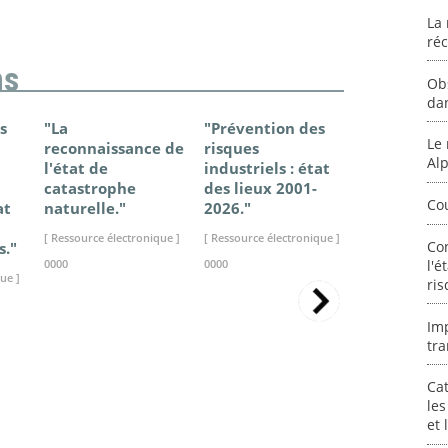
La 
ré
ns
Ob
da
s
"La
"Prévention des
"Changem
Le 
reconnaissance de
risques
climatique
Al
l'état de
industriels : état
France - Ét
catastrophe
des lieux 2001-
connaissan
Co
at
naturelle."
2026."
2025."
[ Ressource électronique ]
[ Ressource électronique ]
[ Ressource élec
Co
s."
l'é
0000
0000
0000
ue ]
ris
Im
tra
Cat
les
et