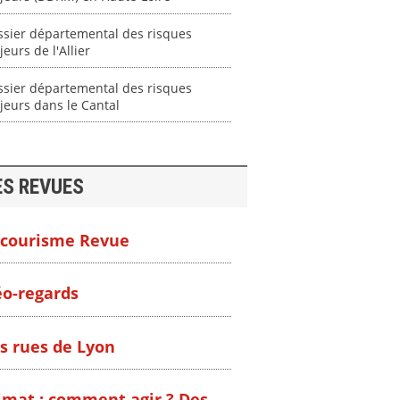
ssier départemental des risques
eurs de l'Allier
ssier départemental des risques
eurs dans le Cantal
ES REVUES
courisme Revue
o-regards
s rues de Lyon
imat : comment agir ? Des