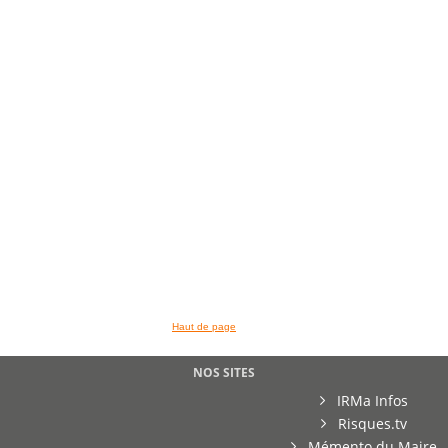
>> VOIR LA BIBLIOTHEQUE
Haut de page
NOS SITES
IRMa Infos
Risques.tv
Mémento du Maire