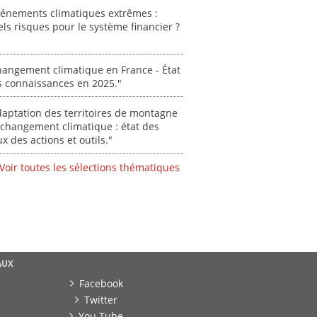
des Alpe
vénements climatiques extrêmes :
[ Ressour
ls risques pour le système financier ?
Stéphanie
0000
angement climatique en France - État
s connaissances en 2025."
aptation des territoires de montagne
changement climatique : état des
ux des actions et outils."
Voir toutes les sélections thématiques
AUX
Facebook
Twitter
You Tube