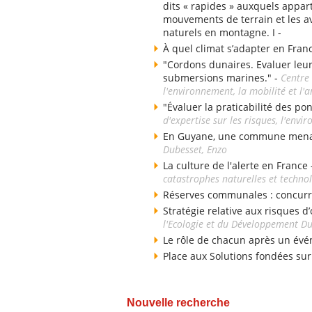
dits « rapides » auxquels appart
mouvements de terrain et les av
naturels en montagne. I -
À quel climat s’adapter en Fran
"Cordons dunaires. Evaluer leu
submersions marines." -
Centre 
l'environnement, la mobilité et 
"Évaluer la praticabilité des po
d'expertise sur les risques, l'env
En Guyane, une commune menacé
Dubesset, Enzo
La culture de l'alerte en France
catastrophes naturelles et techno
Réserves communales : concurr
Stratégie relative aux risques d’
l'Ecologie et du Développement D
Le rôle de chacun après un évé
Place aux Solutions fondées sur
Nouvelle recherche