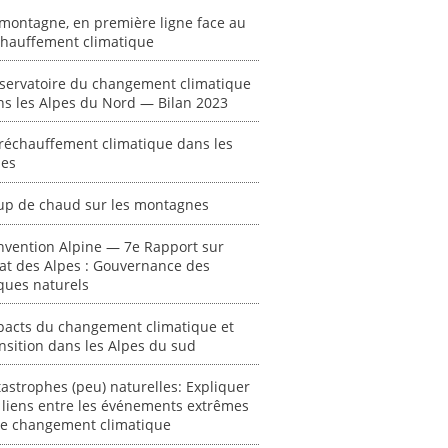
montagne, en première ligne face au
chauffement climatique
servatoire du changement climatique
ns les Alpes du Nord — Bilan 2023
ent
"Plan ministériel
"Événements
réchauffement climatique dans les
 en
de gestion des
climatiques
pes
at des
vagues de
extrêmes : quels
ces en
chaleur."
risques pour le
up de chaud sur les montagnes
système financier
[ Ressource électronique ]
? "
tronique ]
0000
nvention Alpine — 7e Rapport sur
[ Ressource électronique ]
tat des Alpes : Gouvernance des
ques naturels
0000
"Ident
pacts du changement climatique et
lignes 
nsition dans les Alpes du sud
pour d
résilie
astrophes (peu) naturelles: Expliquer
propos
 liens entre les événements extrêmes
autori
 le changement climatique
acteur