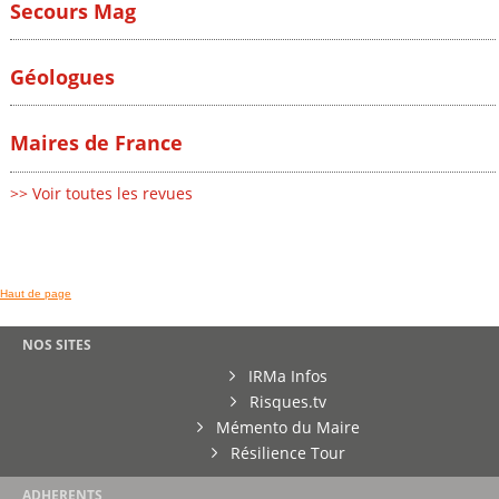
Secours Mag
Géologues
Maires de France
>> Voir toutes les revues
Haut de page
NOS SITES
IRMa Infos
Risques.tv
Mémento du Maire
Résilience Tour
ADHERENTS