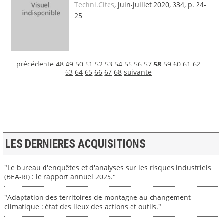
Techni.Cités
, juin-juillet 2020, 334, p. 24-
25
précédente
48
49
50
51
52
53
54
55
56
57
58
59
60
61
62
63
64
65
66
67
68
suivante
LES DERNIERES ACQUISITIONS
"Le bureau d'enquêtes et d'analyses sur les risques industriels
(BEA-RI) : le rapport annuel 2025."
"Adaptation des territoires de montagne au changement
climatique : état des lieux des actions et outils."