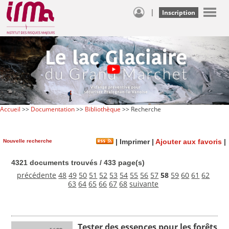
|
Inscription
Accueil
>>
Documentation
>>
Bibliothèque
>> Recherche
Nouvelle recherche
|
Imprimer
|
Ajouter aux favoris
|
4321 documents trouvés / 433 page(s)
précédente
48
49
50
51
52
53
54
55
56
57
58
59
60
61
62
63
64
65
66
67
68
suivante
Tester des essences pour les forêts