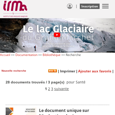
|
Inscription
Accueil
>>
Documentation
>>
Bibliothèque
>> Recherche
Nouvelle recherche
|
Imprimer
|
Ajouter aux favoris
|
pour Santé
28 documents trouvés / 3 page(s)
1
2
3
suivante
Le document unique sur