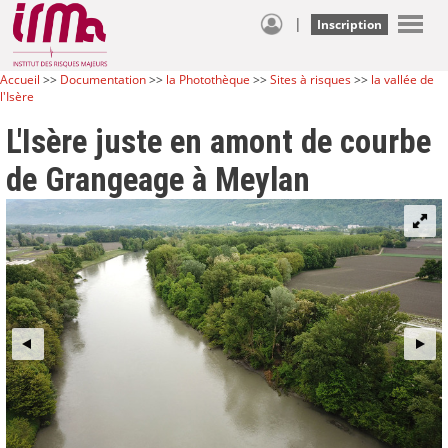
|
Inscription
Accueil
>>
Documentation
>>
la Photothèque
>>
Sites à risques
>>
la vallée de
l'Isère
L'Isère juste en amont de courbe
de Grangeage à Meylan