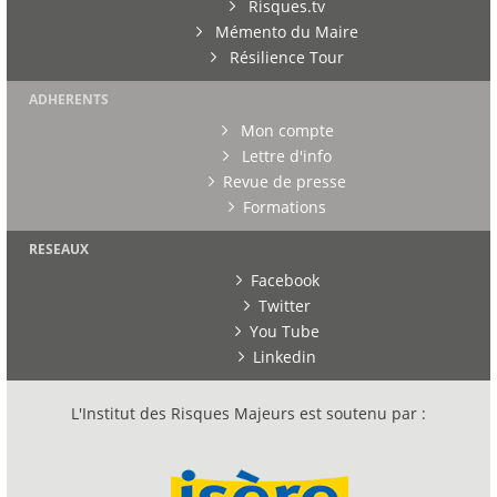
Risques.tv
Mémento du Maire
Résilience Tour
ADHERENTS
Mon compte
Lettre d'info
Revue de presse
Formations
RESEAUX
Facebook
Twitter
You Tube
Linkedin
L'Institut des Risques Majeurs est soutenu par :