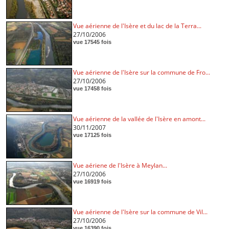
Vue aérienne de l'Isère et du lac de la Terra...
27/10/2006
vue 17545 fois
Vue aérienne de l'Isère sur la commune de Fro...
27/10/2006
vue 17458 fois
Vue aérienne de la vallée de l'Isère en amont...
30/11/2007
vue 17125 fois
Vue aériene de l'Isère à Meylan...
27/10/2006
vue 16919 fois
Vue aérienne de l'Isère sur la commune de Vil...
27/10/2006
vue 16390 fois