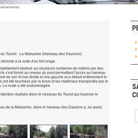
 événements
P
eau du Tourot - La Malsanne (Hameau des Daurens)
 torrents à la suite d'un fort orage
complètement obstrué sur plusieurs centaines de mètres par des
le s'est formé au niveau du pont permettant l'accès au hameau
orti de son lit rive droite et rive gauche et a détruit entièrement le
s ont été touchées par la boue et les matériaux transportés par le
S
). La route a été endommagée.
C
rotection réalisés dans le ruisseau du Tourot qui traverse le
sseau de la Malsanne, dans le hameau des Daurens a, lui aussi,