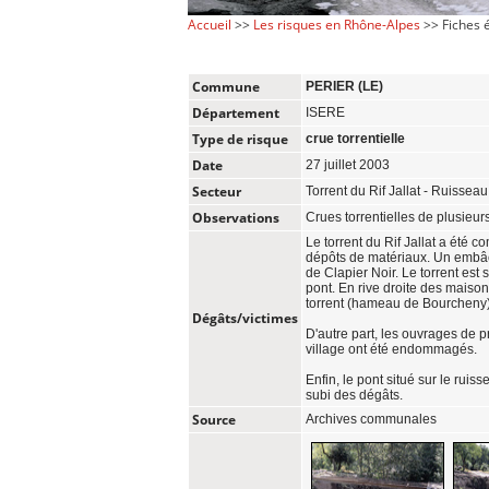
Accueil
>>
Les risques en Rhône-Alpes
>> Fiches
Commune
PERIER (LE)
Département
ISERE
Type de risque
crue torrentielle
Date
27 juillet 2003
Secteur
Torrent du Rif Jallat - Ruiss
Observations
Crues torrentielles de plusieurs
Le torrent du Rif Jallat a été 
dépôts de matériaux. Un embâc
de Clapier Noir. Le torrent est s
pont. En rive droite des maison
torrent (hameau de Bourcheny
Dégâts/victimes
D'autre part, les ouvrages de p
village ont été endommagés.
Enfin, le pont situé sur le rui
subi des dégâts.
Source
Archives communales