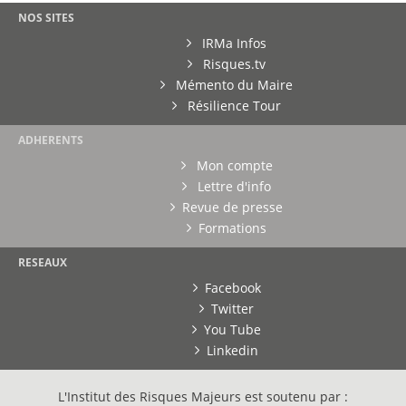
NOS SITES
IRMa Infos
Risques.tv
Mémento du Maire
Résilience Tour
ADHERENTS
Mon compte
Lettre d'info
Revue de presse
Formations
RESEAUX
Facebook
Twitter
You Tube
Linkedin
L'Institut des Risques Majeurs est soutenu par :