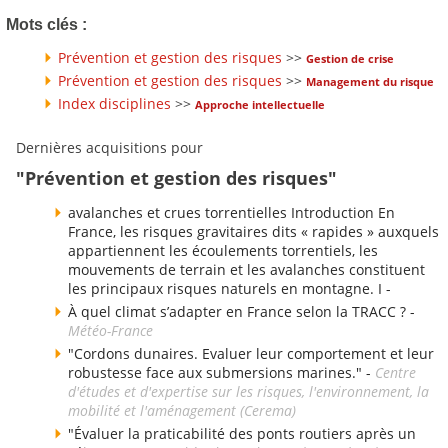
Mots clés :
Prévention et gestion des risques
>>
Gestion de crise
Prévention et gestion des risques
>>
Management du risque
Index disciplines
>>
Approche intellectuelle
Dernières acquisitions pour
"Prévention et gestion des risques"
avalanches et crues torrentielles Introduction En
France, les risques gravitaires dits « rapides » auxquels
appartiennent les écoulements torrentiels, les
mouvements de terrain et les avalanches constituent
les principaux risques naturels en montagne. I -
À quel climat s’adapter en France selon la TRACC ? -
Météo-France
"Cordons dunaires. Evaluer leur comportement et leur
robustesse face aux submersions marines." -
Centre
d'études et d'expertise sur les risques, l'environnement, la
mobilité et l'aménagement (Cerema)
"Évaluer la praticabilité des ponts routiers après un