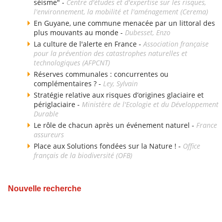
séisme" -
Centre d'études et d'expertise sur les risques,
l'environnement, la mobilité et l'aménagement (Cerema)
En Guyane, une commune menacée par un littoral des
plus mouvants au monde -
Dubesset, Enzo
La culture de l'alerte en France -
Association française
pour la prévention des catastrophes naturelles et
technologiques (AFPCNT)
Réserves communales : concurrentes ou
complémentaires ? -
Ley, Sylvain
Stratégie relative aux risques d’origines glaciaire et
périglaciaire -
Ministère de l'Ecologie et du Développement
Durable
Le rôle de chacun après un événement naturel -
France
assureurs
Place aux Solutions fondées sur la Nature ! -
Office
français de la biodiversité (OFB)
Nouvelle recherche