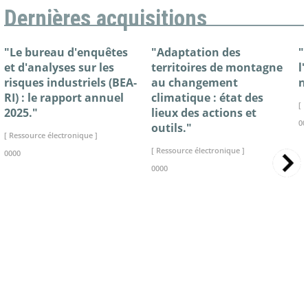
Dernières acquisitions
"Le bureau d'enquêtes
"Adaptation des
"
et d'analyses sur les
territoires de montagne
l
risques industriels (BEA-
au changement
n
RI) : le rapport annuel
climatique : état des
[ 
2025."
lieux des actions et
00
outils."
[ Ressource électronique ]
[ Ressource électronique ]
0000
0000