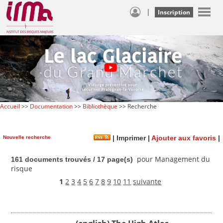
|
Inscription
Accueil
>>
Documentation
>>
Bibliothèque
>> Recherche
Nouvelle recherche
|
Imprimer
|
Ajouter aux favoris
|
pour Management du
161 documents trouvés / 17 page(s)
risque
1
2
3
4
5
6
7
8
9
10
11
suivante