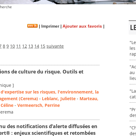
herche
L
|
Imprimer
|
Ajouter aux favoris
|
)
"Le
7
8
9
10
11
12
13
14
15
suivante
les
rap
"Ad
ions de culture du risque. Outils et
au 
lie
nique ]
"La
d'expertise sur les risques, l'environnement, la
cat
nagement (Cerema)
-
Leblanc, Juliette
-
Marteau,
 Céline
-
Vermeersch, Perrine
"Pr
 Cerema
des
nu des notifications d’alerte diffusées en
"Ch
ert® : enjeux scientifiques et retombées
de