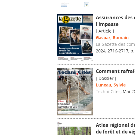
Assurances des c
l'impasse
[ Article ]
Gaspar, Romain
La Gazette des co
2024, 2716-2717, p.
Comment rafraîch
[ Dossier ]
Luneau, Sylvie
Techni.Cités
, Mai 2
Atlas régional d
de forêt et de 