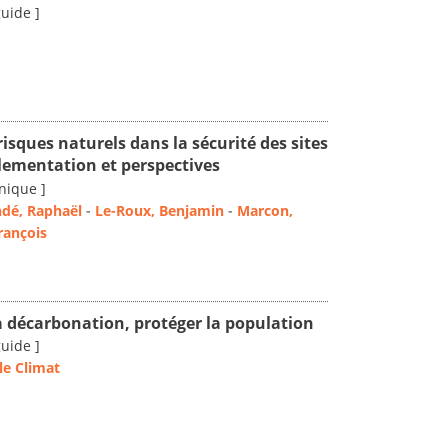
guide ]
risques naturels dans la sécurité des sites
glementation et perspectives
nique ]
dé, Raphaël
-
Le-Roux, Benjamin
-
Marcon,
rançois
la décarbonation, protéger la population
guide ]
le Climat