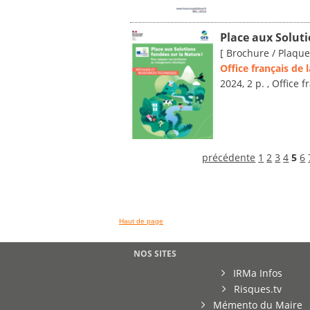
Place aux Soluti
[ Brochure / Plaque
Office français de 
2024, 2 p. , Office 
précédente
1
2
3
4
5
6
Haut de page
NOS SITES
IRMa Infos
Risques.tv
Mémento du Maire