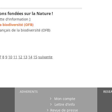
ons fondées sur la Nature !
tte d'information ]
la biodiversité (OFB)
français de la biodiversité (OFB)
7
8
9
10
11
12
13
14
15
suivante
ADHERENTS
RESE
Mon compte
Lettre d'info
Revue de presse