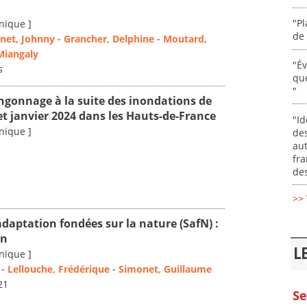
"Pl
nique ]
de 
net, Johnny
-
Grancher, Delphine
-
Moutard,
Miangaly
"É
s
que
"
ngonnage à la suite des inondations de
t janvier 2024 dans les Hauts-de-France
"Id
nique ]
des
aut
fr
des
>> 
adaptation fondées sur la nature (SafN) :
on
L
nique ]
-
Lellouche, Frédérique
-
Simonet, Guillaume
21
Se