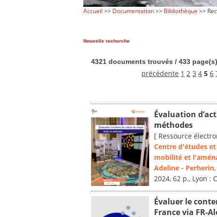
Accueil
>>
Documentation
>>
Bibliothèque
>> Rec
Nouvelle recherche
4321 documents trouvés / 433 page(s
précédente
1
2
3
4
5
6
Évaluation d’act
méthodes
[ Ressource électro
Centre d'études et 
mobilité et l'amé
Adeline
-
Perherin,
2024, 62 p., Lyon :
Évaluer le conte
France via FR-Al