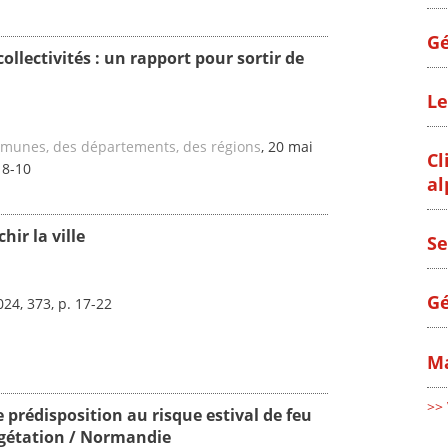
Gé
ollectivités : un rapport pour sortir de
Le
mmunes, des départements, des régions
, 20 mai
Cl
 8-10
al
ir la ville
Se
Gé
024, 373, p. 17-22
Ma
>> 
e prédisposition au risque estival de feu
végétation / Normandie