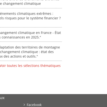
propos
 le changement climatique
autori
acteur
vénements climatiques extrêmes :
des Alpe
ls risques pour le système financier ?
[ Ressour
Stéphanie
angement climatique en France - État
s connaissances en 2025."
0000
aptation des territoires de montagne
changement climatique : état des
ux des actions et outils."
Voir toutes les sélections thématiques
AUX
Facebook