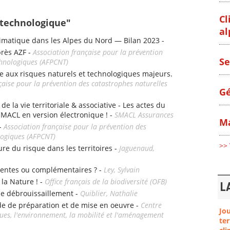
Cl
e technologique"
al
matique dans les Alpes du Nord — Bilan 2023 -
près AZF -
Association française pour la prévention
Se
chnologiques (AFPCNT)
e aux risques naturels et technologiques majeurs.
çaise pour la prévention des catastrophes naturelles
Gé
e la vie territoriale & associative - Les actes du
SMACL en version électronique ! -
SMACL Assurances
Ma
 -
Association française pour la prévention des
logiques (AFPCNT)
>> 
ture du risque dans les territoires -
Jaguenaud,
entes ou complémentaires ? -
Ley, Sylvain
 la Nature ! -
Office français de la biodiversité (OFB)
L
 de débrouissaillement -
Quiblier, Nathalie
de de préparation et de mise en oeuvre -
Centre
Jo
sques, l'environnement, la mobilité et l'aménagement
ter