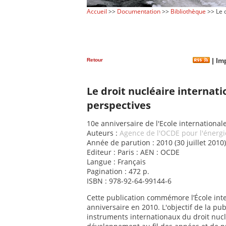
Accueil
>>
Documentation
>>
Bibliothèque
>> Le d
Retour
|
Imp
Le droit nucléaire internatio
perspectives
10e anniversaire de l'Ecole international
Auteurs :
Agence de l'OCDE pour l'énergi
Année de parution : 2010 (30 juillet 2010)
Editeur : Paris : AEN : OCDE
Langue : Français
Pagination : 472 p.
ISBN : 978-92-64-99144-6
Cette publication commémore l’École inte
anniversaire en 2010. L'objectif de la pu
instruments internationaux du droit nuclé