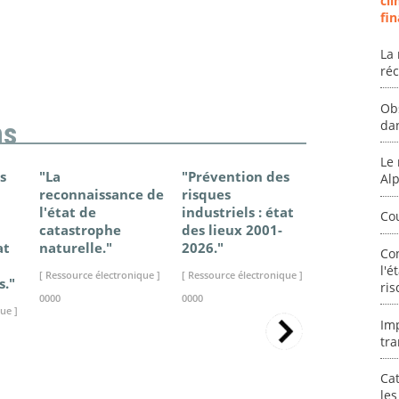
cli
fin
La 
ré
Ob
da
ns
Le 
s
"La
"Prévention des
"Changem
Al
reconnaissance de
risques
climatique
l'état de
industriels : état
France - Ét
Co
catastrophe
des lieux 2001-
connaissan
at
naturelle."
2026."
2025."
Co
l'é
[ Ressource électronique ]
[ Ressource électronique ]
[ Ressource élec
s."
ris
0000
0000
0000
ue ]
Im
tra
Cat
les