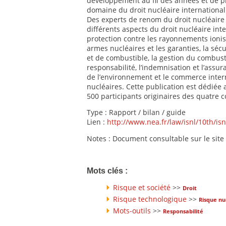
développement au fil des années et de p
domaine du droit nucléaire international
Des experts de renom du droit nucléaire y
différents aspects du droit nucléaire inter
protection contre les rayonnements ionisa
armes nucléaires et les garanties, la sécu
et de combustible, la gestion du combusti
responsabilité, l’indemnisation et l’assu
de l’environnement et le commerce inter
nucléaires. Cette publication est dédiée
500 participants originaires des quatre 
Type : Rapport / bilan / guide
Lien :
http://www.nea.fr/law/isnl/10th/isn
Notes : Document consultable sur le site
Mots clés :
Risque et société
>>
Droit
Risque technologique
>>
Risque nu
Mots-outils
>>
Responsabilité