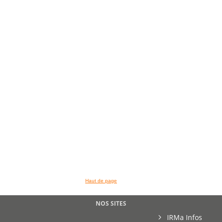
>> VOIR LA BIBLIOTHEQUE
Haut de page
NOS SITES
IRMa Infos