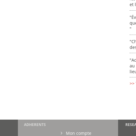
et
"É
que
"
"Ch
de
"Ad
au 
lie
>> 
ADHERENTS
RESE
Mon compte