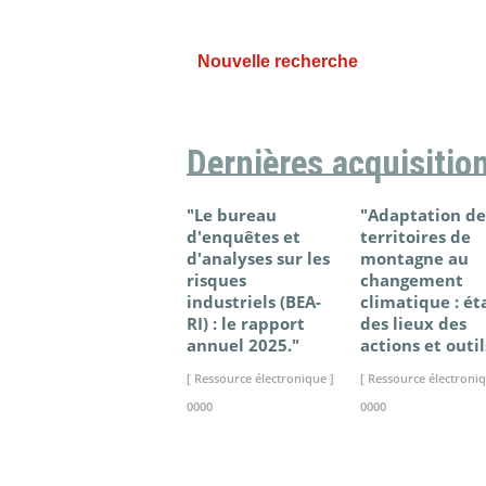
Nouvelle recherche
Dernières acquisitio
"Le bureau
"Adaptation de
d'enquêtes et
territoires de
d'analyses sur les
montagne au
risques
changement
industriels (BEA-
climatique : ét
RI) : le rapport
des lieux des
annuel 2025."
actions et outil
[ Ressource électronique ]
[ Ressource électroniq
0000
0000