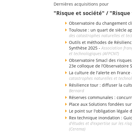
Dernières acquisitions pour
"Risque et société" / "Risqu
Observatoire du changement cli
Toulouse : un quart de siècle a
des catastrophes naturelles et te
Outils et méthodes de Résilienc
Synthèse 2025 -
Association fran
et technologiques (AFPCNT)
Observatoire Smacl des risques d
23e colloque de l’Observatoire 
La culture de l'alerte en France
catastrophes naturelles et techno
Résilience tour : diffuser la cul
Bernard
Réserves communales : concurr
Place aux Solutions fondées sur
Le point sur l'obligation légale
Rex technique inondation : Gui
d'études et d'expertise sur les ri
(Cerema)