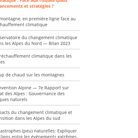
matique : Face aux risques quels
ancements et stratégies ?
montagne, en première ligne face au
chauffement climatique
servatoire du changement climatique
ns les Alpes du Nord — Bilan 2023
réchauffement climatique dans les
ent
"Plan ministériel
"Événements
pes
 en
de gestion des
climatiques
at des
vagues de
extrêmes : quels
up de chaud sur les montagnes
ces en
chaleur."
risques pour le
système financier
nvention Alpine — 7e Rapport sur
[ Ressource électronique ]
? "
tat des Alpes : Gouvernance des
tronique ]
0000
ques naturels
[ Ressource électronique ]
0000
pacts du changement climatique et
"Ident
nsition dans les Alpes du sud
lignes 
pour d
astrophes (peu) naturelles: Expliquer
résilie
 liens entre les événements extrêmes