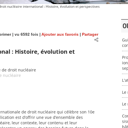
roit nucléaire international : Histoire, évolution et perspectives
O
rimer
| vu 6592 fois |
Ajouter aux favoris
|
Partager
Gui
con
nal : Histoire, évolution et
Pro
ion
se
e de droit nucléaire
e nucléaire
L'
Le 
Le 
rnationale de droit nucléaire qui célèbre son 10e
Con
blication est d’offrir une vue d’ensemble des
si
aire, leur contexte, leur contenu et leur
bâ