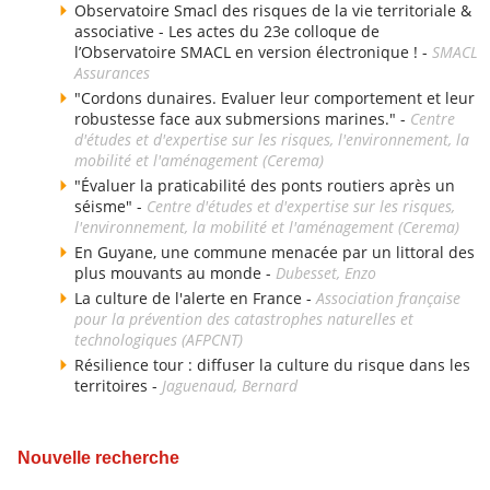
Observatoire Smacl des risques de la vie territoriale &
associative - Les actes du 23e colloque de
l’Observatoire SMACL en version électronique ! -
SMACL
Assurances
"Cordons dunaires. Evaluer leur comportement et leur
robustesse face aux submersions marines." -
Centre
d'études et d'expertise sur les risques, l'environnement, la
mobilité et l'aménagement (Cerema)
"Évaluer la praticabilité des ponts routiers après un
séisme" -
Centre d'études et d'expertise sur les risques,
l'environnement, la mobilité et l'aménagement (Cerema)
En Guyane, une commune menacée par un littoral des
plus mouvants au monde -
Dubesset, Enzo
La culture de l'alerte en France -
Association française
pour la prévention des catastrophes naturelles et
technologiques (AFPCNT)
Résilience tour : diffuser la culture du risque dans les
territoires -
Jaguenaud, Bernard
Nouvelle recherche