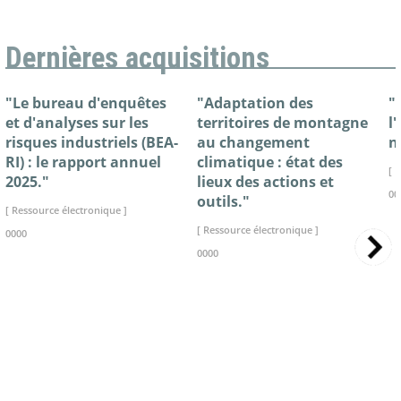
Dernières acquisitions
"Le bureau d'enquêtes
"Adaptation des
"
et d'analyses sur les
territoires de montagne
l
risques industriels (BEA-
au changement
n
RI) : le rapport annuel
climatique : état des
[ 
2025."
lieux des actions et
00
outils."
[ Ressource électronique ]
[ Ressource électronique ]
0000
0000