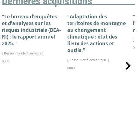
Dernières acquisitions
"Le bureau d'enquêtes
"Adaptation des
"
et d'analyses sur les
territoires de montagne
l
risques industriels (BEA-
au changement
n
RI) : le rapport annuel
climatique : état des
[ 
2025."
lieux des actions et
00
outils."
[ Ressource électronique ]
[ Ressource électronique ]
0000
0000