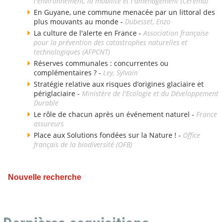
l'environnement, la mobilité et l'aménagement (Cerema)
En Guyane, une commune menacée par un littoral des
plus mouvants au monde -
Dubesset, Enzo
La culture de l'alerte en France -
Association française
pour la prévention des catastrophes naturelles et
technologiques (AFPCNT)
Réserves communales : concurrentes ou
complémentaires ? -
Ley, Sylvain
Stratégie relative aux risques d’origines glaciaire et
périglaciaire -
Ministère de l'Ecologie et du Développement
Durable
Le rôle de chacun après un événement naturel -
France
assureurs
Place aux Solutions fondées sur la Nature ! -
Office
français de la biodiversité (OFB)
Nouvelle recherche