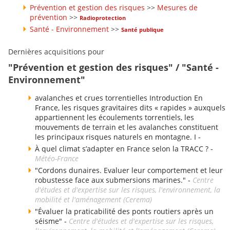
Prévention et gestion des risques
>>
Mesures de
prévention
>>
Radioprotection
Santé - Environnement
>>
Santé publique
Dernières acquisitions pour
"Prévention et gestion des risques" / "Santé -
Environnement"
avalanches et crues torrentielles Introduction En
France, les risques gravitaires dits « rapides » auxquels
appartiennent les écoulements torrentiels, les
mouvements de terrain et les avalanches constituent
les principaux risques naturels en montagne. I -
À quel climat s’adapter en France selon la TRACC ? -
Météo-France
"Cordons dunaires. Evaluer leur comportement et leur
robustesse face aux submersions marines." -
Centre
d'études et d'expertise sur les risques, l'environnement, la
mobilité et l'aménagement (Cerema)
"Évaluer la praticabilité des ponts routiers après un
séisme" -
Centre d'études et d'expertise sur les risques,