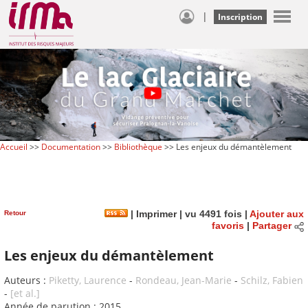
|
Inscription
Accueil
>>
Documentation
>>
Bibliothèque
>> Les enjeux du démantèlement
Retour
|
Imprimer
| vu 4491 fois |
Ajouter aux
favoris
|
Partager
Les enjeux du démantèlement
Auteurs :
Piketty, Laurence
-
Rondeau, Jean-Marie
-
Schilz, Fabien
-
[et al.]
Année de parution : 2015