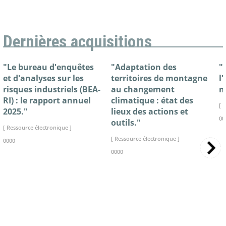
Dernières acquisitions
"Le bureau d'enquêtes
"Adaptation des
"
et d'analyses sur les
territoires de montagne
l
risques industriels (BEA-
au changement
n
RI) : le rapport annuel
climatique : état des
[ 
2025."
lieux des actions et
00
outils."
[ Ressource électronique ]
[ Ressource électronique ]
0000
0000