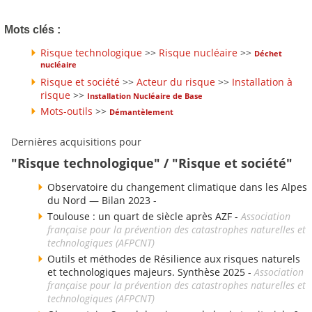
Mots clés :
Risque technologique
>>
Risque nucléaire
>>
Déchet
nucléaire
Risque et société
>>
Acteur du risque
>>
Installation à
risque
>>
Installation Nucléaire de Base
Mots-outils
>>
Démantèlement
Dernières acquisitions pour
"Risque technologique" / "Risque et société"
Observatoire du changement climatique dans les Alpes
du Nord — Bilan 2023 -
Toulouse : un quart de siècle après AZF -
Association
française pour la prévention des catastrophes naturelles et
technologiques (AFPCNT)
Outils et méthodes de Résilience aux risques naturels
et technologiques majeurs. Synthèse 2025 -
Association
française pour la prévention des catastrophes naturelles et
technologiques (AFPCNT)