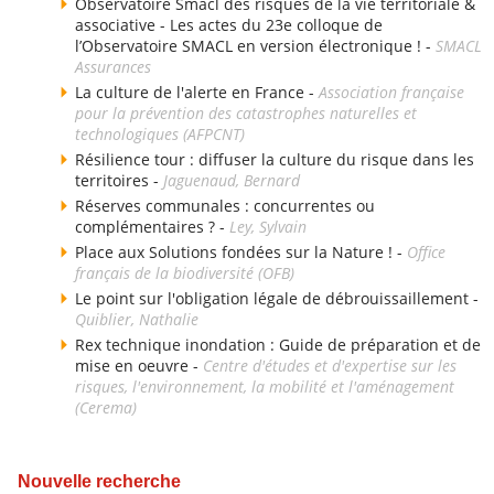
Observatoire Smacl des risques de la vie territoriale &
associative - Les actes du 23e colloque de
l’Observatoire SMACL en version électronique ! -
SMACL
Assurances
La culture de l'alerte en France -
Association française
pour la prévention des catastrophes naturelles et
technologiques (AFPCNT)
Résilience tour : diffuser la culture du risque dans les
territoires -
Jaguenaud, Bernard
Réserves communales : concurrentes ou
complémentaires ? -
Ley, Sylvain
Place aux Solutions fondées sur la Nature ! -
Office
français de la biodiversité (OFB)
Le point sur l'obligation légale de débrouissaillement -
Quiblier, Nathalie
Rex technique inondation : Guide de préparation et de
mise en oeuvre -
Centre d'études et d'expertise sur les
risques, l'environnement, la mobilité et l'aménagement
(Cerema)
Nouvelle recherche