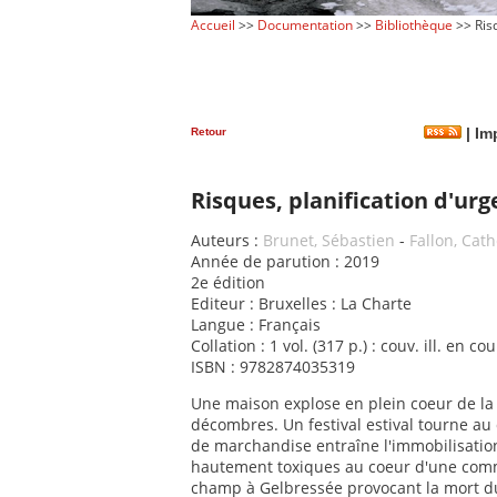
Accueil
>>
Documentation
>>
Bibliothèque
>> Risq
Retour
|
Imp
Risques, planification d'urg
Auteurs :
Brunet, Sébastien
-
Fallon, Cat
Année de parution : 2019
2e édition
Editeur : Bruxelles : La Charte
Langue : Français
Collation : 1 vol. (317 p.) : couv. ill. en cou
ISBN : 9782874035319
Une maison explose en plein coeur de la v
décombres. Un festival estival tourne au
de marchandise entraîne l'immobilisatio
hautement toxiques au coeur d'une comm
champ à Gelbressée provocant la mort du