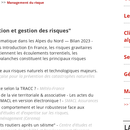
>>
Management du risque
Le
tion et gestion des risques"
Cl
al
matique dans les Alpes du Nord — Bilan 2023 -
s Introduction En France, les risques gravitaires
iennent les écoulements torrentiels, les
Se
alanches constituent les principaux risques
e aux risques naturels et technologiques majeurs.
Gé
çaise pour la prévention des catastrophes naturelles
ce selon la TRACC ? -
Météo-France
Ma
e la vie territoriale & associative - Les actes du
SMACL en version électronique ! -
SMACL Assurances
>> 
r comportement et leur robustesse face aux
d'études et d'expertise sur les risques,
l'aménagement (Cerema)
nts routiers après un séisme" -
Centre d'études et
L