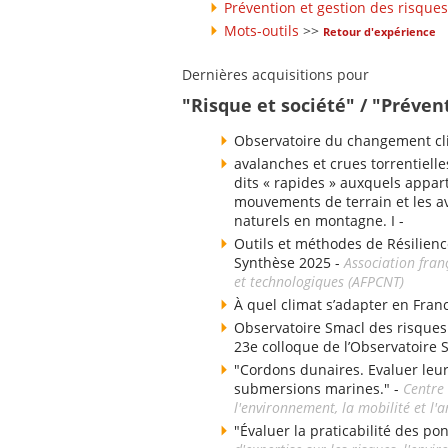
Prévention et gestion des risques
Mots-outils
>>
Retour d'expérience
Dernières acquisitions pour
"Risque et société" / "Préven
Observatoire du changement cli
avalanches et crues torrentielle
dits « rapides » auxquels appart
mouvements de terrain et les av
naturels en montagne. I -
Outils et méthodes de Résilienc
Synthèse 2025 -
Association fran
et technologiques (AFPCNT)
À quel climat s’adapter en Fran
Observatoire Smacl des risques d
23e colloque de l’Observatoire 
"Cordons dunaires. Evaluer leu
submersions marines." -
Centre 
l'environnement, la mobilité et 
"Évaluer la praticabilité des po