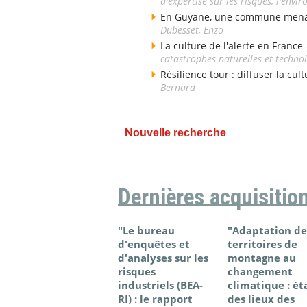
d'expertise sur les risques, l'env
En Guyane, une commune menacé
Dubesset, Enzo
La culture de l'alerte en France
catastrophes naturelles et techno
Résilience tour : diffuser la cul
Bernard
Nouvelle recherche
Dernières acquisitio
"Le bureau
"Adaptation de
d'enquêtes et
territoires de
d'analyses sur les
montagne au
risques
changement
industriels (BEA-
climatique : ét
RI) : le rapport
des lieux des