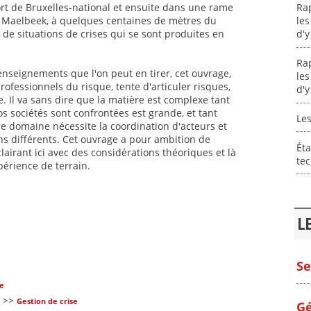
ort de Bruxelles-national et ensuite dans une rame
Ra
o Maelbeek, à quelques centaines de mètres du
les
 de situations de crises qui se sont produites en
d'y
Ra
 enseignements que l'on peut en tirer, cet ouvrage,
les
rofessionnels du risque, tente d'articuler risques,
d'y
e. Il va sans dire que la matière est complexe tant
 sociétés sont confrontées est grande, et tant
Les
ce domaine nécessite la coordination d'acteurs et
ns différents. Cet ouvrage a pour ambition de
Éta
lairant ici avec des considérations théoriques et là
tec
périence de terrain.
L
Se
ue
>>
Gestion de crise
Gé