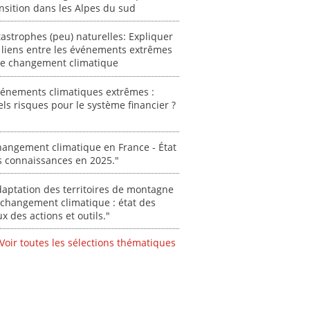
0000
nsition dans les Alpes du sud
[ Ressource électronique ]
0000
astrophes (peu) naturelles: Expliquer
 liens entre les événements extrêmes
"Ident
 le changement climatique
lignes 
pour d
résilie
vénements climatiques extrêmes :
ls risques pour le système financier ?
propos
autori
acteur
des Alpe
angement climatique en France - État
s connaissances en 2025."
[ Ressour
Stéphanie
aptation des territoires de montagne
changement climatique : état des
0000
ux des actions et outils."
Voir toutes les sélections thématiques