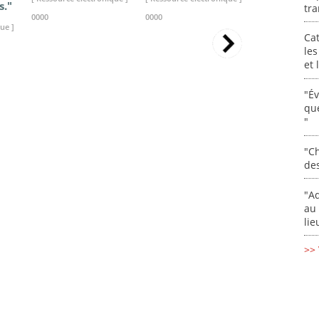
s."
tra
0000
0000
0000
ue ]
Cat
les
et
"É
que
"
"Ch
de
"Ad
au 
lie
>> 