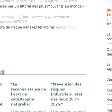
ironnement, la mobilité et l'aménagement (Cerema)
e par un littoral des plus mouvants au monde -
Jo
ter
 -
Association française pour la prévention des
cli
logiques (AFPCNT)
fin
ture du risque dans les territoires -
Jaguenaud,
La 
ré
Ob
da
Le 
Al
ns
Co
s
"La
"Prévention des
"Changem
reconnaissance de
risques
climatique
Co
l'état de
industriels : état
France - Ét
l'é
catastrophe
des lieux 2001-
connaissan
ris
at
naturelle."
2026."
2025."
Im
[ Ressource électronique ]
[ Ressource électronique ]
[ Ressource élec