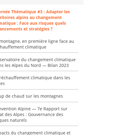
urnée Thématique #3 : Adapter les
ritoires alpins au changement
matique : Face aux risques quels
ancements et stratégies ?
montagne, en première ligne face au
chauffement climatique
servatoire du changement climatique
ns les Alpes du Nord — Bilan 2023
réchauffement climatique dans les
pes
up de chaud sur les montagnes
ent
"Plan ministériel
"Événements
 en
de gestion des
climatiques
nvention Alpine — 7e Rapport sur
at des
vagues de
extrêmes : quels
tat des Alpes : Gouvernance des
ces en
chaleur."
risques pour le
ques naturels
système financier
[ Ressource électronique ]
? "
pacts du changement climatique et
tronique ]