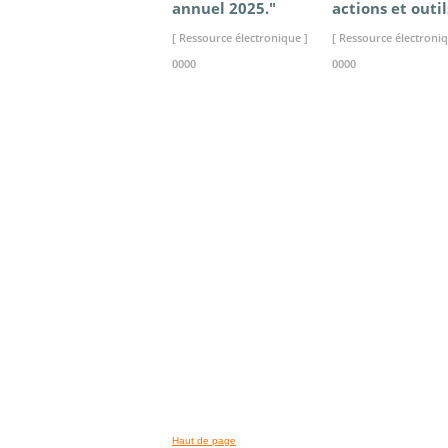
annuel 2025."
actions et outil
[ Ressource électronique ]
[ Ressource électroniq
0000
0000
>> VOIR LA BIBLIOTHEQUE
Haut de page