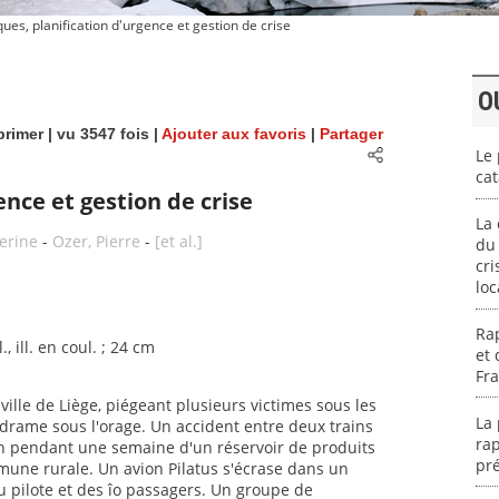
ues, planification d'urgence et gestion de crise
O
rimer
| vu 3547 fois |
Ajouter aux favoris
|
Partager
Le 
cat
ence et gestion de crise
La 
herine
-
Ozer, Pierre
-
[et al.]
du 
cri
loc
Rap
l., ill. en coul. ; 24 cm
et 
Fr
ille de Liège, piégeant plusieurs victimes sous les
La 
 drame sous l'orage. Un accident entre deux trains
rap
n pendant une semaine d'un réservoir de produits
pré
une rurale. Un avion Pilatus s'écrase dans un
 pilote et des îo passagers. Un groupe de