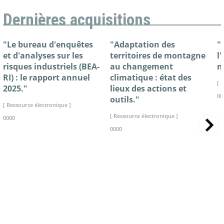
Dernières acquisitions
"Le bureau d'enquêtes
"Adaptation des
"
et d'analyses sur les
territoires de montagne
l
risques industriels (BEA-
au changement
n
RI) : le rapport annuel
climatique : état des
[ 
2025."
lieux des actions et
00
outils."
[ Ressource électronique ]
[ Ressource électronique ]
0000
0000