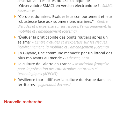
associative - Les actes du 23e colloque de
l’Observatoire SMACL en version électronique ! -
SMACL
Assurances
"Cordons dunaires. Evaluer leur comportement et leur
robustesse face aux submersions marines." -
Centre
d'études et d'expertise sur les risques, l'environnement, la
mobilité et l'aménagement (Cerema)
"Évaluer la praticabilité des ponts routiers après un
séisme" -
Centre d'études et d'expertise sur les risques,
l'environnement, la mobilité et l'aménagement (Cerema)
En Guyane, une commune menacée par un littoral des
plus mouvants au monde -
Dubesset, Enzo
La culture de l'alerte en France -
Association française
pour la prévention des catastrophes naturelles et
technologiques (AFPCNT)
Résilience tour : diffuser la culture du risque dans les
territoires -
Jaguenaud, Bernard
Nouvelle recherche