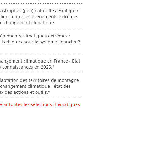
acteur
astrophes (peu) naturelles: Expliquer
des Alpe
 liens entre les événements extrêmes
[ Ressour
 le changement climatique
Stéphanie
vénements climatiques extrêmes :
0000
ls risques pour le système financier ?
angement climatique en France - État
s connaissances en 2025."
aptation des territoires de montagne
changement climatique : état des
ux des actions et outils."
Voir toutes les sélections thématiques