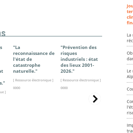
Jo
ter
cli
fin
ns
La 
ré
s
"La
"Prévention des
"Changem
Ob
reconnaissance de
risques
climatique
da
l'état de
industriels : état
France - Ét
catastrophe
des lieux 2001-
connaissan
at
naturelle."
2026."
2025."
Le 
Al
[ Ressource électronique ]
[ Ressource électronique ]
[ Ressource élec
s."
0000
0000
0000
Co
ue ]
Co
l'é
ris
Im
tra