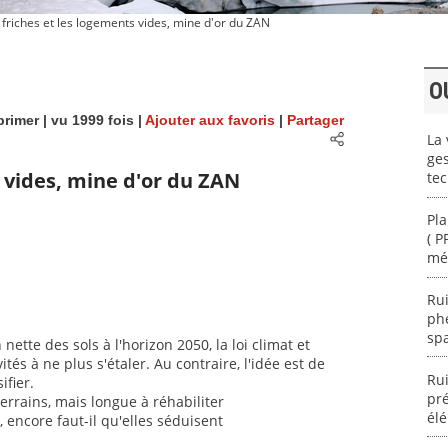
friches et les logements vides, mine d'or du ZAN
O
rimer
| vu 1999 fois |
Ajouter aux favoris
|
Partager
La 
ges
s vides, mine d'or du ZAN
te
Pla
( P
mé
Rui
ph
spa
n nette des sols à l'horizon 2050, la loi climat et
ités à ne plus s'étaler. Au contraire, l'idée est de
Rui
ifier.
pré
errains, mais longue à réhabiliter
él
, encore faut-il qu'elles séduisent