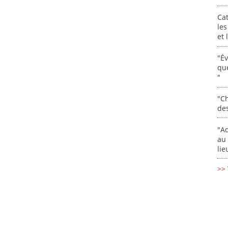
Cat
les
et
"É
que
"
"Ch
de
"Ad
au 
lie
>> 