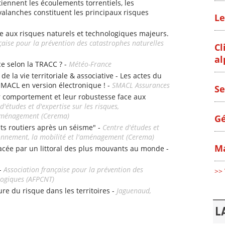
iennent les écoulements torrentiels, les
alanches constituent les principaux risques
Le
e aux risques naturels et technologiques majeurs.
çaise pour la prévention des catastrophes naturelles
Cl
al
ce selon la TRACC ? -
Météo-France
e la vie territoriale & associative - Les actes du
SMACL en version électronique ! -
SMACL Assurances
Se
r comportement et leur robustesse face aux
d'études et d'expertise sur les risques,
l'aménagement (Cerema)
Gé
nts routiers après un séisme" -
Centre d'études et
ironnement, la mobilité et l'aménagement (Cerema)
Ma
e par un littoral des plus mouvants au monde -
 -
Association française pour la prévention des
>> 
logiques (AFPCNT)
ture du risque dans les territoires -
Jaguenaud,
L