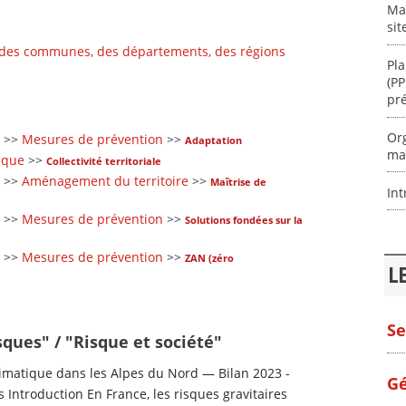
Maî
sit
 des communes, des départements, des régions
Pla
(PP
pr
Org
>>
Mesures de prévention
>>
Adaptation
maî
sque
>>
Collectivité territoriale
>>
Aménagement du territoire
>>
Maîtrise de
Int
>>
Mesures de prévention
>>
Solutions fondées sur la
>>
Mesures de prévention
>>
ZAN (zéro
L
Se
sques" / "Risque et société"
matique dans les Alpes du Nord — Bilan 2023 -
Gé
s Introduction En France, les risques gravitaires