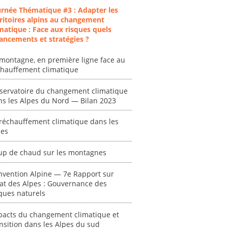
urnée Thématique #3 : Adapter les
ritoires alpins au changement
matique : Face aux risques quels
ancements et stratégies ?
montagne, en première ligne face au
chauffement climatique
ent
"Plan ministériel
"Événements
servatoire du changement climatique
 en
de gestion des
climatiques
ns les Alpes du Nord — Bilan 2023
at des
vagues de
extrêmes : quels
ces en
chaleur."
risques pour le
système financier
réchauffement climatique dans les
[ Ressource électronique ]
pes
? "
tronique ]
0000
[ Ressource électronique ]
up de chaud sur les montagnes
0000
nvention Alpine — 7e Rapport sur
"Ident
tat des Alpes : Gouvernance des
lignes 
ques naturels
pour d
résilie
pacts du changement climatique et
propos
nsition dans les Alpes du sud
autori