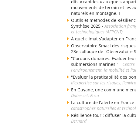
dits « rapides » auxquels appart
mouvements de terrain et les av
naturels en montagne. I -
Outils et méthodes de Résilienc
Synthèse 2025 -
Association fran
et technologiques (AFPCNT)
À quel climat s’adapter en Fran
Observatoire Smacl des risques d
23e colloque de l’Observatoire 
"Cordons dunaires. Evaluer leu
submersions marines." -
Centre 
l'environnement, la mobilité et 
"Évaluer la praticabilité des po
d'expertise sur les risques, l'env
En Guyane, une commune menacé
Dubesset, Enzo
La culture de l'alerte en France
catastrophes naturelles et techno
Résilience tour : diffuser la cul
Bernard