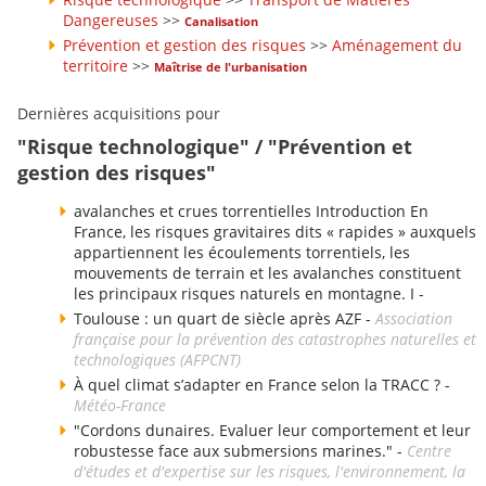
Dangereuses
>>
Canalisation
Prévention et gestion des risques
>>
Aménagement du
territoire
>>
Maîtrise de l'urbanisation
Dernières acquisitions pour
"Risque technologique" / "Prévention et
gestion des risques"
avalanches et crues torrentielles Introduction En
France, les risques gravitaires dits « rapides » auxquels
appartiennent les écoulements torrentiels, les
mouvements de terrain et les avalanches constituent
les principaux risques naturels en montagne. I -
Toulouse : un quart de siècle après AZF -
Association
française pour la prévention des catastrophes naturelles et
technologiques (AFPCNT)
À quel climat s’adapter en France selon la TRACC ? -
Météo-France
"Cordons dunaires. Evaluer leur comportement et leur
robustesse face aux submersions marines." -
Centre
d'études et d'expertise sur les risques, l'environnement, la