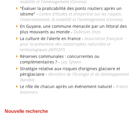
mobilité et l'aménagement (Cerema)
"Évaluer la praticabilité des ponts routiers après un
séisme" -
Centre d'études et d'expertise sur les risques,
l'environnement, la mobilité et l'aménagement (Cerema)
En Guyane, une commune menacée par un littoral des
plus mouvants au monde -
Dubesset, Enzo
La culture de l'alerte en France -
Association française
pour la prévention des catastrophes naturelles et
technologiques (AFPCNT)
Réserves communales : concurrentes ou
complémentaires ? -
Ley, Sylvain
Stratégie relative aux risques d’origines glaciaire et
périglaciaire -
Ministère de l'Ecologie et du Développement
Durable
Le rôle de chacun après un événement naturel -
France
assureurs
Nouvelle recherche