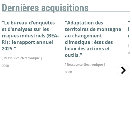
Dernières acquisitions
"Le bureau d'enquêtes
"Adaptation des
"
et d'analyses sur les
territoires de montagne
l
risques industriels (BEA-
au changement
n
RI) : le rapport annuel
climatique : état des
[ 
2025."
lieux des actions et
00
outils."
[ Ressource électronique ]
[ Ressource électronique ]
0000
0000