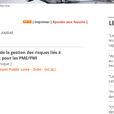
herche
L
|
Imprimer
|
Ajouter aux favoris
|
 AMRAE
"Le
les
rap
de la gestion des risques liés à
"Ad
 pour les PME/PMI
au 
nique ]
lie
ment Public Loire
-
Orée
-
[et al.]
"La
cat
"Pr
des
"Ch
de