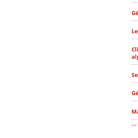
Gé
Le
Cl
al
Se
Gé
Ma
>> 