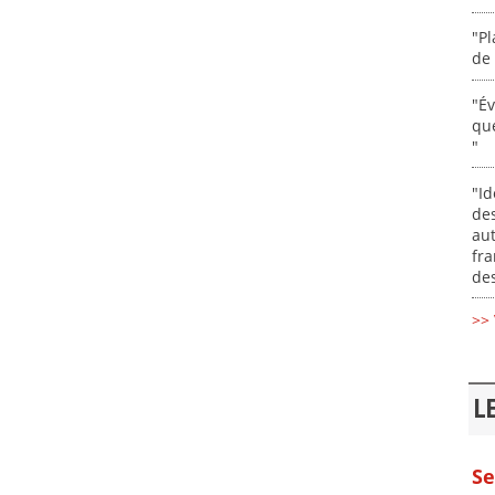
"Pl
de 
"É
que
"
"Id
des
aut
fr
des
>> 
L
Se