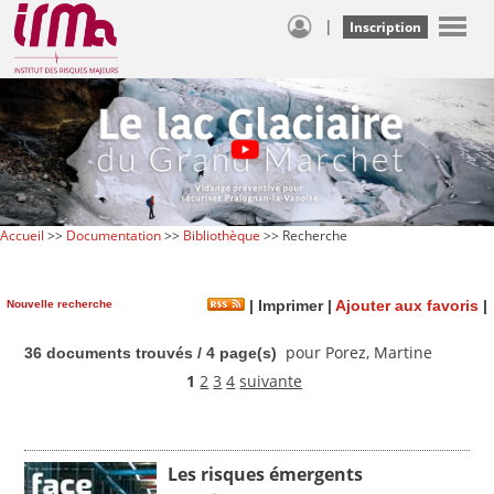
|
Inscription
Accueil
>>
Documentation
>>
Bibliothèque
>> Recherche
Nouvelle recherche
|
Imprimer
|
Ajouter aux favoris
|
pour Porez, Martine
36 documents trouvés / 4 page(s)
1
2
3
4
suivante
Les risques émergents