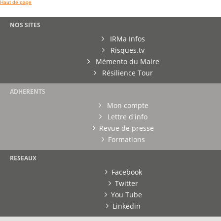
Haut de page
NOS SITES
IRMa Infos
Risques.tv
Mémento du Maire
Résilience Tour
ADHERENTS
Mon compte
Lettre d'info
Revue de presse
Formations
RESEAUX
Facebook
Twitter
You Tube
Linkedin