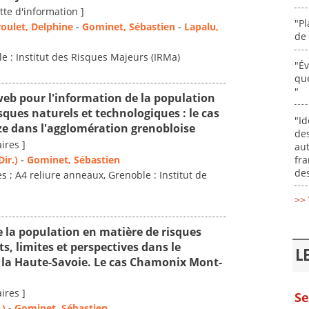
tte d'information ]
"Pl
roulet, Delphine
-
Gominet, Sébastien
-
Lapalu,
de 
le : Institut des Risques Majeurs (IRMa)
"É
que
"
web pour l'information de la population
sques naturels et technologiques : le cas
"Id
ze dans l'agglomération grenobloise
des
ires ]
aut
fr
ir.)
-
Gominet, Sébastien
des
s ; A4 reliure anneaux, Grenoble : Institut de
>> 
 la population en matière de risques
ts, limites et perspectives dans le
L
la Haute-Savoie. Le cas Chamonix Mont-
ires ]
Se
.)
-
Gominet, Sébastien