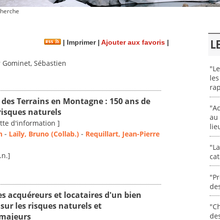
herche
L
|
Imprimer
|
Ajouter aux favoris
|
 Gominet, Sébastien
"Le
les
rap
 des Terrains en Montagne : 150 ans de
"Ad
 risques naturels
au 
tte d'information ]
lie
n
-
Laïly, Bruno (Collab.)
-
Requillart, Jean-Pierre
"La
.n.]
cat
"Pr
des
s acquéreurs et locataires d'un bien
 sur les risques naturels et
"Ch
 majeurs
de