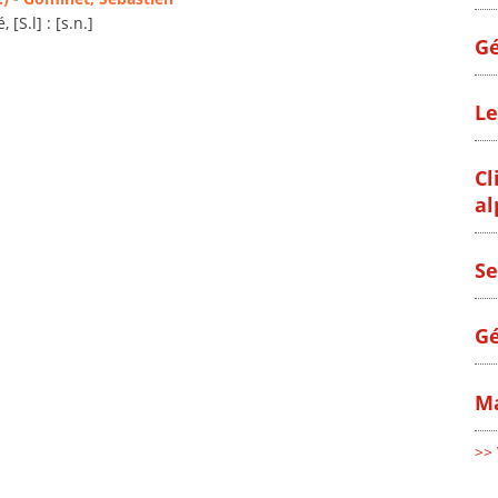
 [S.l] : [s.n.]
Gé
Le
Cl
al
Se
Gé
Ma
>> 