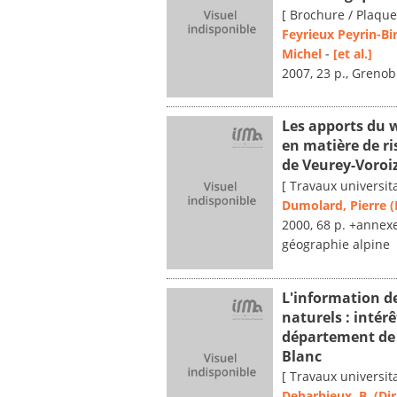
[ Brochure / Plaque
Feyrieux Peyrin-Bi
Michel
-
[et al.]
2007, 23 p., Grenob
Les apports du 
en matière de ri
de Veurey-Voroi
[ Travaux universita
Dumolard, Pierre (D
2000, 68 p. +annexe
géographie alpine
L'information de
naturels : intérê
département de 
Blanc
[ Travaux universita
Debarbieux, B. (Dir