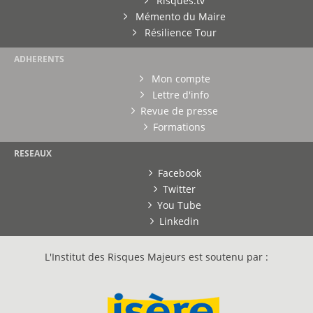
Risques.tv
Mémento du Maire
Résilience Tour
ADHERENTS
Mon compte
Lettre d'info
Revue de presse
Formations
RESEAUX
Facebook
Twitter
You Tube
Linkedin
L'Institut des Risques Majeurs est soutenu par :