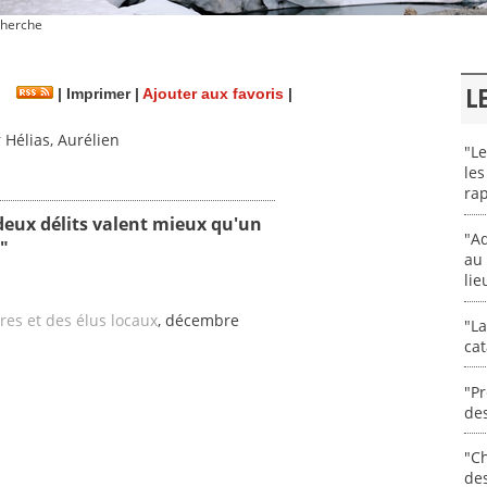
herche
L
|
Imprimer
|
Ajouter aux favoris
|
Hélias, Aurélien
"Le
les
rap
 deux délits valent mieux qu'un
"Ad
"
au 
lie
res et des élus locaux
, décembre
"La
cat
"Pr
des
"Ch
de