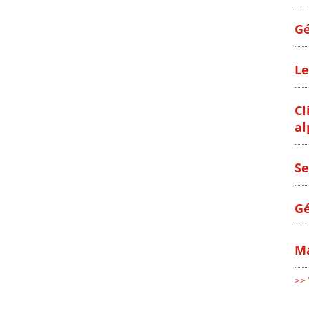
Gé
Le
Cl
al
Se
Gé
Ma
>> 