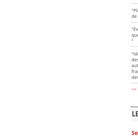
"Pl
de 
"É
que
"
"Id
des
aut
fr
des
>> 
L
Se