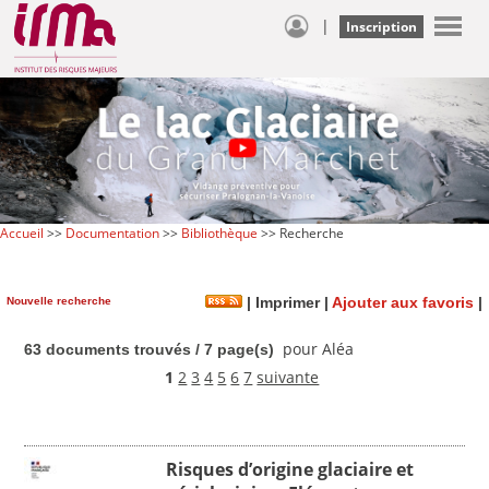
|
Inscription
Accueil
>>
Documentation
>>
Bibliothèque
>> Recherche
Nouvelle recherche
|
Imprimer
|
Ajouter aux favoris
|
pour Aléa
63 documents trouvés / 7 page(s)
1
2
3
4
5
6
7
suivante
Risques d’origine glaciaire et