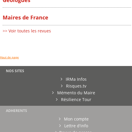
Géologues
Maires de France
>> Voir toutes les revues
Haut de page
NOS SITES
IRMa Infos
Risques.tv
Mémento du Maire
Résilience Tour
ADHERENTS
Mon compte
Lettre d'info