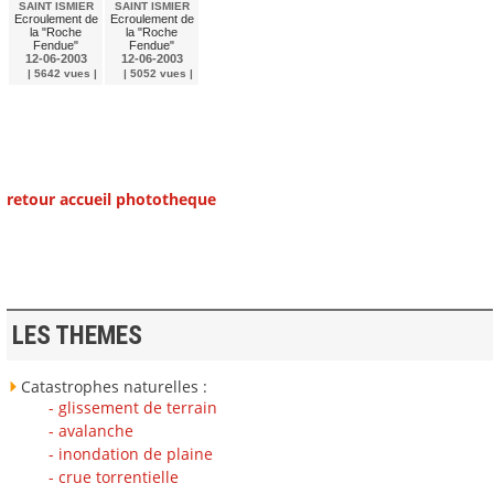
SAINT ISMIER
SAINT ISMIER
Ecroulement de
Ecroulement de
la "Roche
la "Roche
Fendue"
Fendue"
12-06-2003
12-06-2003
| 5642 vues |
| 5052 vues |
retour accueil phototheque
LES THEMES
Catastrophes naturelles :
- glissement de terrain
- avalanche
- inondation de plaine
- crue torrentielle