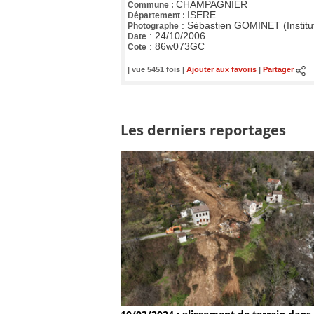
CHAMPAGNIER
Commune :
ISERE
Département :
:
Sébastien GOMINET (Institu
Photographe
:
24/10/2006
Date
:
86w073GC
Cote
| vue 5451 fois |
Ajouter aux favoris
|
Partager
Les derniers reportages