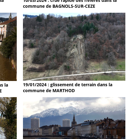
la
10/03/2024 : crue rapide des rivières dans la
commune de BAGNOLS-SUR-CEZE
19/01/2024 : glissement de terrain dans la
s la
commune de MARTHOD
E