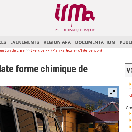
CES
EVENEMENTS
REGION ARA
DOCUMENTATION
PUBL
estion de crise
>>
Exercice PPI (Plan Particulier d'Intervention)
plate forme chimique de
V
"
d
Co