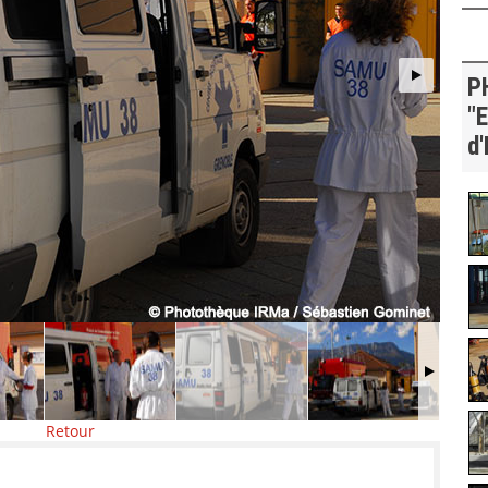
P
"E
d'
Retour