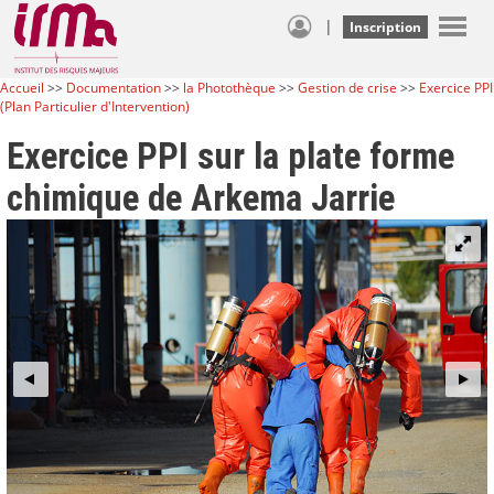
|
Inscription
Accueil
>>
Documentation
>>
la Photothèque
>>
Gestion de crise
>>
Exercice PPI
(Plan Particulier d'Intervention)
Exercice PPI sur la plate forme
chimique de Arkema Jarrie