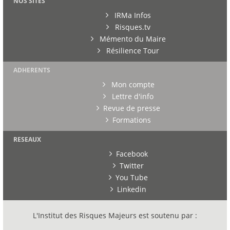
NOS SITES
IRMa Infos
Risques.tv
Mémento du Maire
Résilience Tour
ADHERENTS
Mon compte
Lettre d'info
Revue de presse
Formations
RESEAUX
Facebook
Twitter
You Tube
Linkedin
L'Institut des Risques Majeurs est soutenu par :