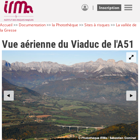
|
Inscription
Accueil
>>
Documentation
>>
la Photothèque
>>
Sites à risques
>>
La vallée de
la Gresse
Vue aérienne du Viaduc de l'A51