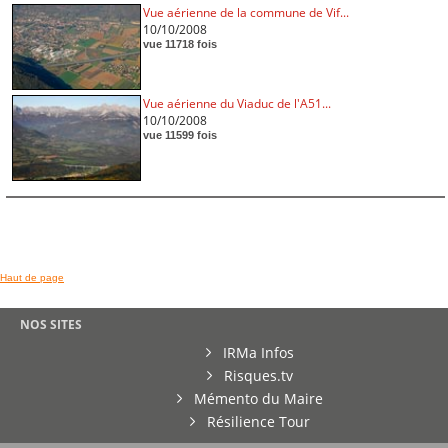
Vue aérienne de la commune de Vif...
10/10/2008
vue 11718 fois
Vue aérienne du Viaduc de l'A51...
10/10/2008
vue 11599 fois
Haut de page
NOS SITES
IRMa Infos
Risques.tv
Mémento du Maire
Résilience Tour