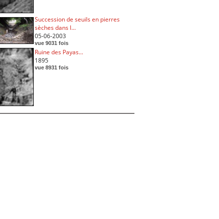
Succession de seuils en pierres
sèches dans l...
05-06-2003
vue 9031 fois
Ruine des Payas...
1895
vue 8931 fois