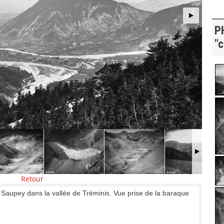
P
"c
Retour
 Saupey dans la vallée de Tréminis. Vue prise de la baraque