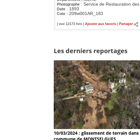
:
Service de Restauration des
Photographe
:
1893
Date
:
209w001AR_183
Cote
| vue 12173 fois |
Ajouter aux favoris
|
Partager
Les derniers reportages
10/03/2024 : glissement de terrain dans 
commune de MONTSELGUES