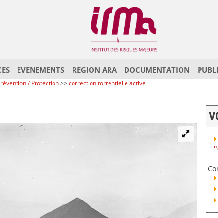
CES
EVENEMENTS
REGION ARA
DOCUMENTATION
PUBL
révention / Protection
>>
correction torrentielle active
V
"
Co