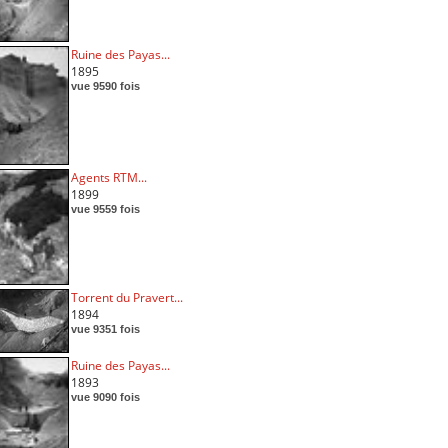
Ruine des Payas...
1895
vue 9590 fois
Agents RTM...
1899
vue 9559 fois
Torrent du Pravert...
1894
vue 9351 fois
Ruine des Payas...
1893
vue 9090 fois