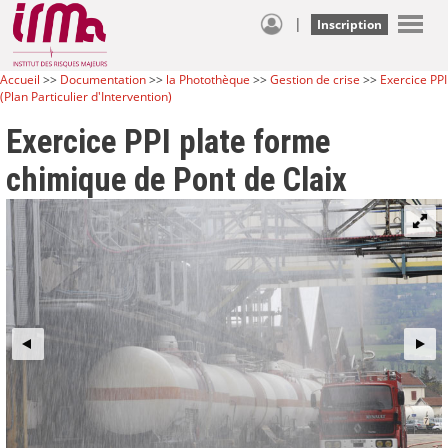
|
Inscription
Accueil
>>
Documentation
>>
la Photothèque
>>
Gestion de crise
>>
Exercice PPI
(Plan Particulier d'Intervention)
Exercice PPI plate forme
chimique de Pont de Claix