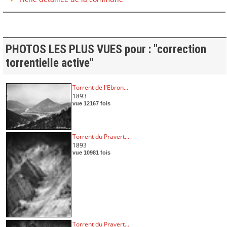
PHOTOS LES PLUS VUES pour : "correction
torrentielle active"
Torrent de l'Ebron...
1893
vue 12167 fois
Torrent du Pravert...
1893
vue 10981 fois
Torrent du Pravert...