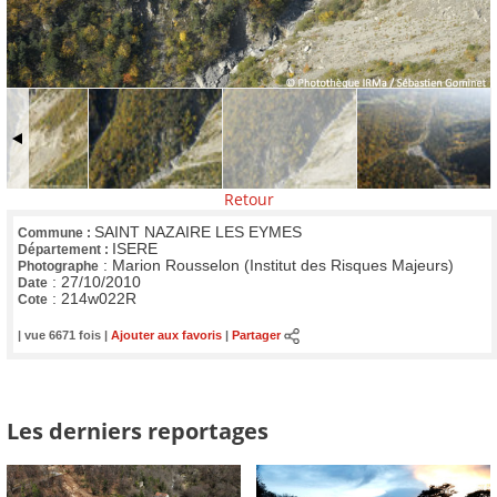
Retour
SAINT NAZAIRE LES EYMES
Commune :
ISERE
Département :
:
Marion Rousselon (Institut des Risques Majeurs)
Photographe
:
27/10/2010
Date
:
214w022R
Cote
| vue 6671 fois |
Ajouter aux favoris
|
Partager
Les derniers reportages