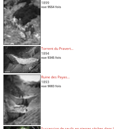
1899
vue 9554 fois
Torrent du Pravert...
1894
vue 9345 fois
Ruine des Payas...
1893
vue 9083 fois
Succession de seuils en pierres sèches dans l...