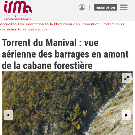
|
Inscription
Accueil
>>
Documentation
>>
la Photothèque
>>
Prévention / Protection
>>
correction torrentielle active
Torrent du Manival : vue
aérienne des barrages en amont
de la cabane forestière