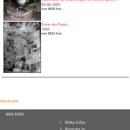
05-06-2003
vue 9028 fois
Ruine des Payas...
1895
vue 8923 fois
Haut de page
NOS SITES
IRMa Infos
Risques.tv