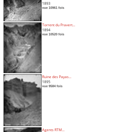
1893
vue 10961 fois
Torrent du Pravert...
1894
vue 10520 fois
Ruine des Payas...
1895
vue 9584 fois
Agents RTM...