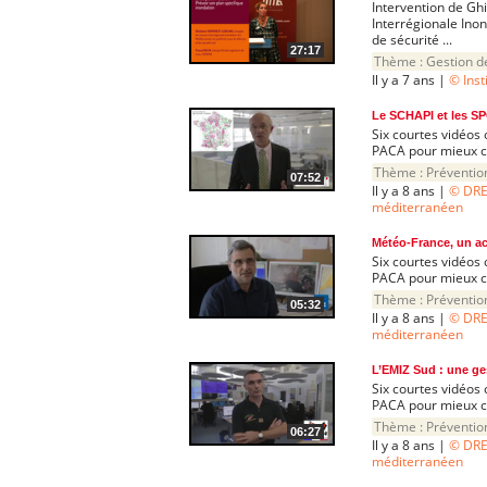
Intervention de G
Interrégionale Ino
de sécurité ...
27:17
Thème :
Gestion d
Il y a 7 ans |
© Inst
Le SCHAPI et les SP
Six courtes vidéos 
PACA pour mieux co
Thème :
Préventio
07:52
Il y a 8 ans |
© DRE
méditerranéen
Météo-France, un ac
Six courtes vidéos 
PACA pour mieux co
Thème :
Préventio
05:32
Il y a 8 ans |
© DRE
méditerranéen
L’EMIZ Sud : une ge
Six courtes vidéos 
PACA pour mieux co
Thème :
Préventio
06:27
Il y a 8 ans |
© DRE
méditerranéen