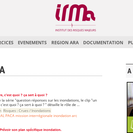
RCICES
EVENEMENTS
REGION ARA
DOCUMENTATION
P
CA
A 
e, c'est quoi ? ça sert à quoi ?
la série "question réponses sur les inondations, le clip "un
c'est quoi ? ça sert à quoi ? " détaille le rôle de ...
n
Risques :
Crues / Inondations
AL PACA mission interrégionale inondation arc
 Prévoir son plan spécifique inondation.