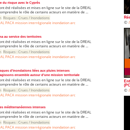
re du risque avec le Cyprès
ont été réalisées et mises en ligne sur le site de la DREAL
mprendre le rôle de certains acteurs en matière de ...
n
Risques :
Crues / Inondations
Rés
©
AL PACA mission interrégionale inondation arc
a au service des territoires
ont été réalisées et mises en ligne sur le site de la DREAL
mprendre le rôle de certains acteurs en matière de ...
n
Risques :
Crues / Inondations
AL PACA mission interrégionale inondation arc
isques d’inondations liées aux pluies intenses
agissons ensemble autour d’une mission territoriale
ont été réalisées et mises en ligne sur le site de la DREAL
Ent
mprendre le rôle de certains acteurs en matière de ...
(PC
©
n
Risques :
Crues / Inondations
AL PACA mission interrégionale inondation arc
ies méditerranéennes intenses
ont été réalisées et mises en ligne sur le site de la DREAL
mprendre le rôle de certains acteurs en matière de ...
n
Risques :
Crues / Inondations
AL PACA mission interrégionale inondation arc