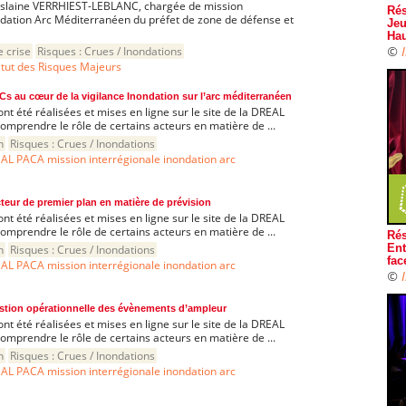
hislaine VERRHIEST-LEBLANC, chargée de mission
Rés
ndation Arc Méditerranéen du préfet de zone de défense et
Jeu
Hau
©
e crise
Risques :
Crues / Inondations
itut des Risques Majeurs
Cs au cœur de la vigilance Inondation sur l’arc méditerranéen
ont été réalisées et mises en ligne sur le site de la DREAL
mprendre le rôle de certains acteurs en matière de ...
n
Risques :
Crues / Inondations
AL PACA mission interrégionale inondation arc
teur de premier plan en matière de prévision
ont été réalisées et mises en ligne sur le site de la DREAL
mprendre le rôle de certains acteurs en matière de ...
Rés
n
Risques :
Crues / Inondations
Ent
fac
AL PACA mission interrégionale inondation arc
©
stion opérationnelle des évènements d’ampleur
ont été réalisées et mises en ligne sur le site de la DREAL
mprendre le rôle de certains acteurs en matière de ...
n
Risques :
Crues / Inondations
AL PACA mission interrégionale inondation arc