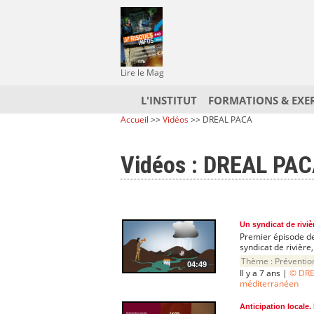
Lire le Mag
L'INSTITUT
FORMATIONS & EXE
Accueil
>>
Vidéos
>> DREAL PACA
Vidéos : DREAL PA
Un syndicat de rivièr
Premier épisode de 
syndicat de rivière, 
Thème :
Préventio
04:49
Il y a 7 ans |
© DRE
méditerranéen
Anticipation locale.