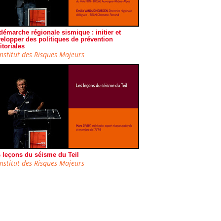
démarche régionale sismique : initier et
elopper des politiques de prévention
ritoriales
Institut des Risques Majeurs
 leçons du séisme du Teil
Institut des Risques Majeurs