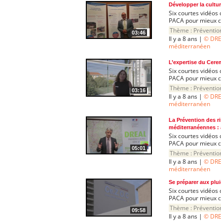
Développer la cultu
Six courtes vidéos 
PACA pour mieux co
Thème :
Préventio
03:46
Il y a 8 ans |
© DRE
méditerranéen
L’expertise du Cerem
Six courtes vidéos 
PACA pour mieux co
Thème :
Préventio
03:16
Il y a 8 ans |
© DRE
méditerranéen
La Prévention des r
méditerranéennes : 
Six courtes vidéos 
PACA pour mieux co
05:01
Thème :
Préventio
Il y a 8 ans |
© DRE
méditerranéen
Se préparer aux plu
Six courtes vidéos 
PACA pour mieux co
Thème :
Préventio
09:58
Il y a 8 ans |
© DRE