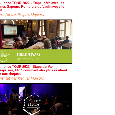
ilience TOUR 2022 - Étape Isère avec les
nes Sapeurs Pompiers de Vaulnaveys-le-
t
Institut des Risques Majeurs
ilience TOUR 2022 - Étape du Var -
reprises, ERP, comment être plus résilient
e aux risques
Institut des Risques Majeurs