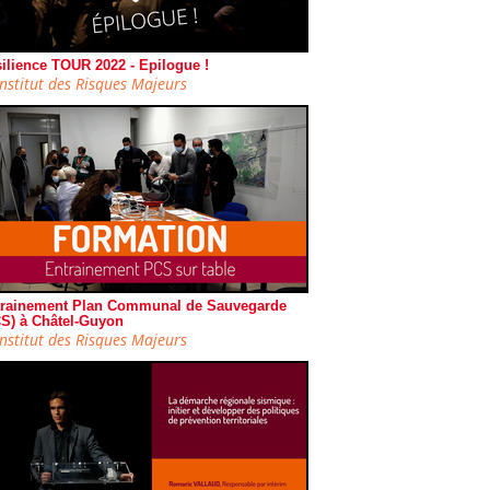
ilience TOUR 2022 - Epilogue !
Institut des Risques Majeurs
rainement Plan Communal de Sauvegarde
S) à Châtel-Guyon
Institut des Risques Majeurs