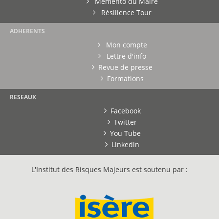
Mémento du Maire
Résilience Tour
ADHERENTS
Mon compte
Lettre d'info
Revue de presse
Formations
RESEAUX
Facebook
Twitter
You Tube
Linkedin
L'Institut des Risques Majeurs est soutenu par :