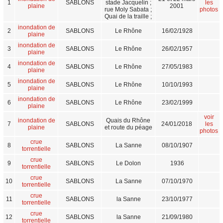
1
SABLONS
stade Jacquelin ;
les
plaine
2001
rue Moly Sabata ;
photos
Quai de la traille ;
inondation de
2
SABLONS
Le Rhône
16/02/1928
plaine
inondation de
3
SABLONS
Le Rhône
26/02/1957
plaine
inondation de
4
SABLONS
Le Rhône
27/05/1983
plaine
inondation de
5
SABLONS
Le Rhône
10/10/1993
plaine
inondation de
6
SABLONS
Le Rhône
23/02/1999
plaine
voir
inondation de
Quais du Rhône
7
SABLONS
24/01/2018
les
plaine
et route du péage
photos
crue
8
SABLONS
La Sanne
08/10/1907
torrentielle
crue
9
SABLONS
Le Dolon
1936
torrentielle
crue
10
SABLONS
La Sanne
07/10/1970
torrentielle
crue
11
SABLONS
la Sanne
23/10/1977
torrentielle
crue
12
SABLONS
la Sanne
21/09/1980
torrentielle