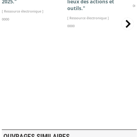
2025."
lieux des actions et
00
outils."
[ Ressource électronique ]
[ Ressource électronique ]
0000
0000
>> VOIR LA BIBLIOTHEQUE
OUVRAGES SIMILAIRES