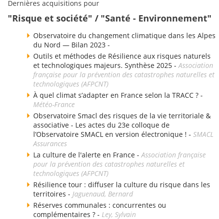
Dernières acquisitions pour
"Risque et société" / "Santé - Environnement"
Observatoire du changement climatique dans les Alpes
du Nord — Bilan 2023 -
Outils et méthodes de Résilience aux risques naturels
et technologiques majeurs. Synthèse 2025 -
Association
française pour la prévention des catastrophes naturelles et
technologiques (AFPCNT)
À quel climat s’adapter en France selon la TRACC ? -
Météo-France
Observatoire Smacl des risques de la vie territoriale &
associative - Les actes du 23e colloque de
l’Observatoire SMACL en version électronique ! -
SMACL
Assurances
La culture de l'alerte en France -
Association française
pour la prévention des catastrophes naturelles et
technologiques (AFPCNT)
Résilience tour : diffuser la culture du risque dans les
territoires -
Jaguenaud, Bernard
Réserves communales : concurrentes ou
complémentaires ? -
Ley, Sylvain