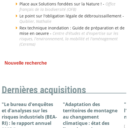
Place aux Solutions fondées sur la Nature ! -
Office
français de la biodiversité (OFB)
Le point sur l'obligation légale de débrouissaillement -
Quiblier, Nathalie
Rex technique inondation : Guide de préparation et de
mise en oeuvre -
Centre d'études et d'expertise sur les
risques, l'environnement, la mobilité et l'aménagement
(Cerema)
Nouvelle recherche
Dernières acquisitions
"Le bureau d'enquêtes
"Adaptation des
"
et d'analyses sur les
territoires de montagne
l
risques industriels (BEA-
au changement
n
RI) : le rapport annuel
climatique : état des
[ 