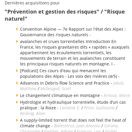
Dernières acquisitions pour
"Prévention et gestion des risques" / "Risque
naturel"
Convention Alpine — 7e Rapport sur l'état des Alpes :
Gouvernance des risques naturels -
avalanches et crues torrentielles Introduction En
France, les risques gravitaires dits « rapides » auxquels
appartiennent les écoulements torrentiels, les
mouvements de terrain et les avalanches constituent
les principaux risques naturels en montagne. I -
[Podcast] Ces cours d'eau qui menacent les
populations des Alpes - Les voix des rivières (4/5) -
Advances in Debris-flow Science and Practice -
Jakob,
Matthias
/
McDougall, Scott
Le changement climatique en montagne -
Arnoux, Marie
Hydrologie et hydraulique torrentielle, étude d’un cas
pratique : la Roize -
Lamand, E.
/
Piton, Guillaume
/
Recking, Alain
A supply-limited torrent that does not feel the heat of
climate change -
Ballesteros, Juan Antonio
/
Corona,
Christophe
/
Favillier, Adrien
/
Francon, Loïc
/
Guillet,