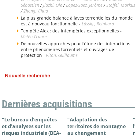
Sébastien
/
Jiazhi, Qie
/
Lopez-Saez, Jérôme
/
Stoffel, Markus
/
Zhong, Yihua
La plus grande balance à laves torrentielles du monde
est à nouveau fonctionnelle -
Lässig , Reinhard
Tempête Alex : des intempéries exceptionnelles -
Météo-France
De nouvelles approches pour l’étude des interactions
entre phénomènes torrentiels et ouvrages de
protection -
Piton, Guillaume
Nouvelle recherche
Dernières acquisitions
"Le bureau d'enquêtes
"Adaptation des
"
et d'analyses sur les
territoires de montagne
l
risques industriels (BEA-
au changement
n