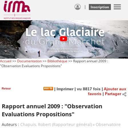
|
Inscription
Accueil
>>
Documentation
>>
Bibliothèque
>> Rapport annuel 2009 :
"Observation Evaluations Propositions"
Retour
|
Imprimer
| vu 8817 fois |
Ajouter aux
favoris
|
Partager
Rapport annuel 2009 : "Observation
Evaluations Propositions"
Auteurs :
Chapuis, Robert (Rapporteur général)
-
Observatoire