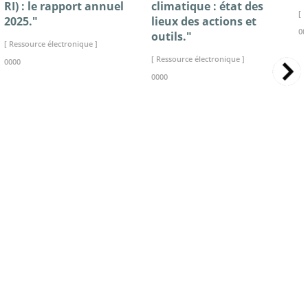
RI) : le rapport annuel
climatique : état des
[ 
2025."
lieux des actions et
00
outils."
[ Ressource électronique ]
[ Ressource électronique ]
0000
0000
>> VOIR LA BIBLIOTHEQUE