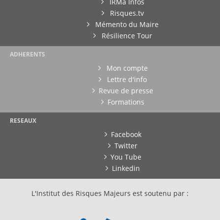
IRMa Infos
Risques.tv
Mémento du Maire
Résilience Tour
ADHERENTS
Mon compte
Lettre d'info
Revue de presse
Formations
RESEAUX
Facebook
Twitter
You Tube
Linkedin
L'Institut des Risques Majeurs est soutenu par :