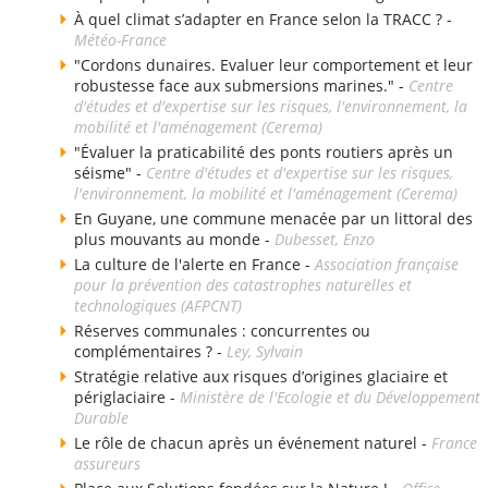
À quel climat s’adapter en France selon la TRACC ? -
Météo-France
"Cordons dunaires. Evaluer leur comportement et leur
robustesse face aux submersions marines." -
Centre
d'études et d'expertise sur les risques, l'environnement, la
mobilité et l'aménagement (Cerema)
"Évaluer la praticabilité des ponts routiers après un
séisme" -
Centre d'études et d'expertise sur les risques,
l'environnement, la mobilité et l'aménagement (Cerema)
En Guyane, une commune menacée par un littoral des
plus mouvants au monde -
Dubesset, Enzo
La culture de l'alerte en France -
Association française
pour la prévention des catastrophes naturelles et
technologiques (AFPCNT)
Réserves communales : concurrentes ou
complémentaires ? -
Ley, Sylvain
Stratégie relative aux risques d’origines glaciaire et
périglaciaire -
Ministère de l'Ecologie et du Développement
Durable
Le rôle de chacun après un événement naturel -
France
assureurs