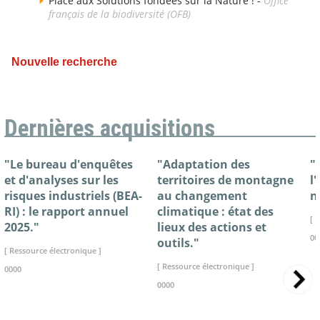
Place aux Solutions fondées sur la Nature ! -
Office
français de la biodiversité (OFB)
Nouvelle recherche
Dernières acquisitions
"Le bureau d'enquêtes
"Adaptation des
"
et d'analyses sur les
territoires de montagne
l
risques industriels (BEA-
au changement
n
RI) : le rapport annuel
climatique : état des
[ 
2025."
lieux des actions et
00
outils."
[ Ressource électronique ]
[ Ressource électronique ]
0000
0000