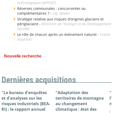
technologiques (AFPCNT)
Réserves communales : concurrentes ou
complémentaires ? -
Ley, Sylvain
Stratégie relative aux risques d’origines glaciaire et
périglaciaire -
Ministère de l'Ecologie et du Développement
Durable
Le rôle de chacun après un événement naturel -
France
assureurs
Nouvelle recherche
Dernières acquisitions
"Le bureau d'enquêtes
"Adaptation des
"
et d'analyses sur les
territoires de montagne
l
risques industriels (BEA-
au changement
n
RI) : le rapport annuel
climatique : état des
[ 