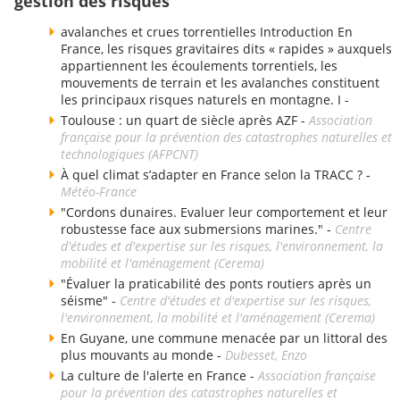
gestion des risques"
avalanches et crues torrentielles Introduction En
France, les risques gravitaires dits « rapides » auxquels
appartiennent les écoulements torrentiels, les
mouvements de terrain et les avalanches constituent
les principaux risques naturels en montagne. I -
Toulouse : un quart de siècle après AZF -
Association
française pour la prévention des catastrophes naturelles et
technologiques (AFPCNT)
À quel climat s’adapter en France selon la TRACC ? -
Météo-France
"Cordons dunaires. Evaluer leur comportement et leur
robustesse face aux submersions marines." -
Centre
d'études et d'expertise sur les risques, l'environnement, la
mobilité et l'aménagement (Cerema)
"Évaluer la praticabilité des ponts routiers après un
séisme" -
Centre d'études et d'expertise sur les risques,
l'environnement, la mobilité et l'aménagement (Cerema)
En Guyane, une commune menacée par un littoral des
plus mouvants au monde -
Dubesset, Enzo
La culture de l'alerte en France -
Association française
pour la prévention des catastrophes naturelles et