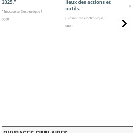
2025."
lieux des actions et
00
outils."
[ Ressource électronique ]
[ Ressource électronique ]
0000
0000
>> VOIR LA BIBLIOTHEQUE