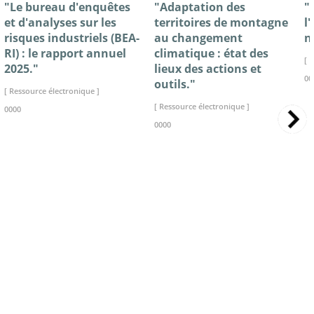
"Le bureau d'enquêtes
"Adaptation des
"
et d'analyses sur les
territoires de montagne
l
risques industriels (BEA-
au changement
n
RI) : le rapport annuel
climatique : état des
[ 
2025."
lieux des actions et
00
outils."
[ Ressource électronique ]
[ Ressource électronique ]
0000
0000
>> VOIR LA BIBLIOTHEQUE