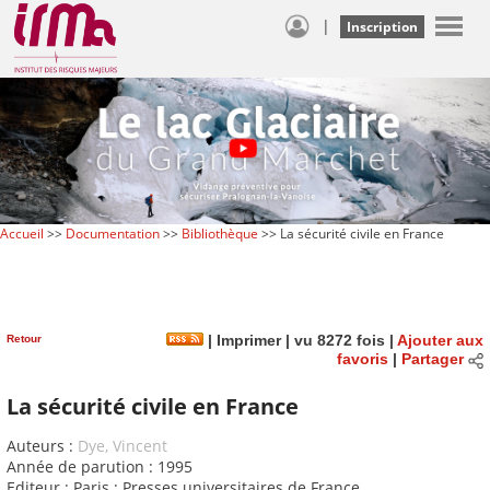
|
Inscription
Accueil
>>
Documentation
>>
Bibliothèque
>> La sécurité civile en France
Retour
|
Imprimer
| vu 8272 fois |
Ajouter aux
favoris
|
Partager
La sécurité civile en France
Auteurs :
Dye, Vincent
Année de parution : 1995
Editeur : Paris : Presses universitaires de France