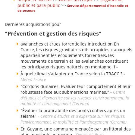
public et para-public
>>
Service départemental d'incendie et
de secours
Dernières acquisitions pour
"Prévention et gestion des risques"
avalanches et crues torrentielles Introduction En
France, les risques gravitaires dits « rapides » auxquels
appartiennent les écoulements torrentiels, les
mouvements de terrain et les avalanches constituent
les principaux risques naturels en montagne. I -
À quel climat s’adapter en France selon la TRACC ? -
Météo-France
"Cordons dunaires. Evaluer leur comportement et leur
robustesse face aux submersions marines." -
Centre
d'études et d'expertise sur les risques, l'environnement, la
mobilité et l'aménagement (Cerema)
"Évaluer la praticabilité des ponts routiers après un
séisme" -
Centre d'études et d'expertise sur les risques,
l'environnement, la mobilité et l'aménagement (Cerema)
En Guyane, une commune menacée par un littoral des
plus mouvants au monde -
Dubesset, Enzo