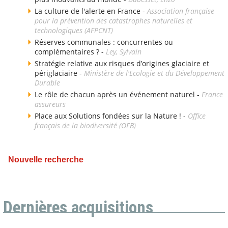
La culture de l'alerte en France -
Association française
pour la prévention des catastrophes naturelles et
technologiques (AFPCNT)
Réserves communales : concurrentes ou
complémentaires ? -
Ley, Sylvain
Stratégie relative aux risques d’origines glaciaire et
périglaciaire -
Ministère de l'Ecologie et du Développement
Durable
Le rôle de chacun après un événement naturel -
France
assureurs
Place aux Solutions fondées sur la Nature ! -
Office
français de la biodiversité (OFB)
Nouvelle recherche
Dernières acquisitions