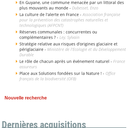
En Guyane, une commune menacée par un littoral des
plus mouvants au monde -
Dubesset, Enzo
La culture de l'alerte en France -
Association française
pour la prévention des catastrophes naturelles et
technologiques (AFPCNT)
Réserves communales : concurrentes ou
complémentaires ? -
Ley, Sylvain
Stratégie relative aux risques d’origines glaciaire et
périglaciaire -
Ministère de l'Ecologie et du Développement
Durable
Le rôle de chacun après un événement naturel -
France
assureurs
Place aux Solutions fondées sur la Nature ! -
Office
français de la biodiversité (OFB)
Nouvelle recherche
Dernières acquisitions