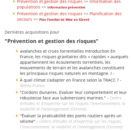
Prévention et gestion des risques
>>
Information des
populations
>>
Information préventive
Prévention et gestion des risques
>>
Planification des
secours
>>
Plan Familial de Mise en Sûreté
Dernières acquisitions pour
"Prévention et gestion des risques"
avalanches et crues torrentielles Introduction En
France, les risques gravitaires dits « rapides » auxquels
appartiennent les écoulements torrentiels, les
mouvements de terrain et les avalanches constituent
les principaux risques naturels en montagne. I -
À quel climat s’adapter en France selon la TRACC ? -
Météo-France
"Cordons dunaires. Evaluer leur comportement et leur
robustesse face aux submersions marines." -
Centre
d'études et d'expertise sur les risques, l'environnement, la
mobilité et l'aménagement (Cerema)
"Évaluer la praticabilité des ponts routiers après un
séisme" -
Centre d'études et d'expertise sur les risques,
l'environnement, la mobilité et l'aménagement (Cerema)