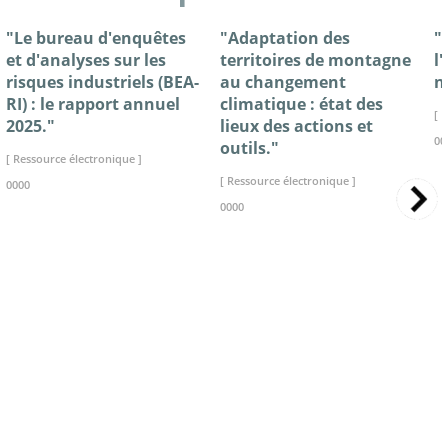
"Le bureau d'enquêtes
"Adaptation des
"
et d'analyses sur les
territoires de montagne
l
risques industriels (BEA-
au changement
n
RI) : le rapport annuel
climatique : état des
[ 
2025."
lieux des actions et
00
outils."
[ Ressource électronique ]
[ Ressource électronique ]
0000
0000
>> VOIR LA BIBLIOTHEQUE