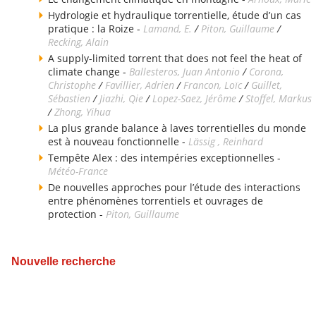
Hydrologie et hydraulique torrentielle, étude d’un cas
pratique : la Roize -
Lamand, E.
/
Piton, Guillaume
/
Recking, Alain
A supply-limited torrent that does not feel the heat of
climate change -
Ballesteros, Juan Antonio
/
Corona,
Christophe
/
Favillier, Adrien
/
Francon, Loïc
/
Guillet,
Sébastien
/
Jiazhi, Qie
/
Lopez-Saez, Jérôme
/
Stoffel, Markus
/
Zhong, Yihua
La plus grande balance à laves torrentielles du monde
est à nouveau fonctionnelle -
Lässig , Reinhard
Tempête Alex : des intempéries exceptionnelles -
Météo-France
De nouvelles approches pour l’étude des interactions
entre phénomènes torrentiels et ouvrages de
protection -
Piton, Guillaume
Nouvelle recherche