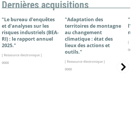
Dernières acquisitions
"Le bureau d'enquêtes
"Adaptation des
"
et d'analyses sur les
territoires de montagne
l
risques industriels (BEA-
au changement
n
RI) : le rapport annuel
climatique : état des
[ 
2025."
lieux des actions et
00
outils."
[ Ressource électronique ]
[ Ressource électronique ]
0000
0000