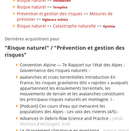
Risque naturel
>>
Inondation
Risque naturel
>>
Tempête
Prévention et gestion des risques
>>
Mesures de
prévision
>>
Vigilance météo
Risque naturel
>>
Catastrophe naturelle
>>
Xynthia
Dernières acquisitions pour
"Risque naturel" / "Prévention et gestion des
risques"
Convention Alpine — 7e Rapport sur l'état des Alpes :
Gouvernance des risques naturels -
avalanches et crues torrentielles Introduction En
France, les risques gravitaires dits « rapides » auxquels
appartiennent les écoulements torrentiels, les
mouvements de terrain et les avalanches constituent
les principaux risques naturels en montagne. I -
[Podcast] Ces cours d'eau qui menacent les
populations des Alpes - Les voix des rivières (4/5) -
Advances in Debris-flow Science and Practice -
Jakob,
Matthias
/
McDougall, Scott
Le changement climatique en montagne -
Arnoux, Marie