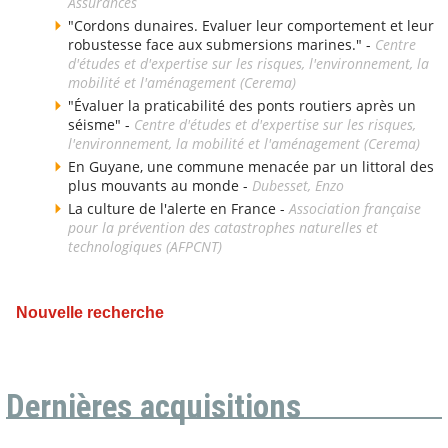
Assurances
"Cordons dunaires. Evaluer leur comportement et leur
robustesse face aux submersions marines." -
Centre
d'études et d'expertise sur les risques, l'environnement, la
mobilité et l'aménagement (Cerema)
"Évaluer la praticabilité des ponts routiers après un
séisme" -
Centre d'études et d'expertise sur les risques,
l'environnement, la mobilité et l'aménagement (Cerema)
En Guyane, une commune menacée par un littoral des
plus mouvants au monde -
Dubesset, Enzo
La culture de l'alerte en France -
Association française
pour la prévention des catastrophes naturelles et
technologiques (AFPCNT)
Nouvelle recherche
Dernières acquisitions