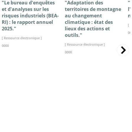
"Le bureau d'enquêtes
"Adaptation des
"
et d'analyses sur les
territoires de montagne
l
risques industriels (BEA-
au changement
n
RI) : le rapport annuel
climatique : état des
[ 
2025."
lieux des actions et
00
outils."
[ Ressource électronique ]
[ Ressource électronique ]
0000
0000
>> VOIR LA BIBLIOTHEQUE