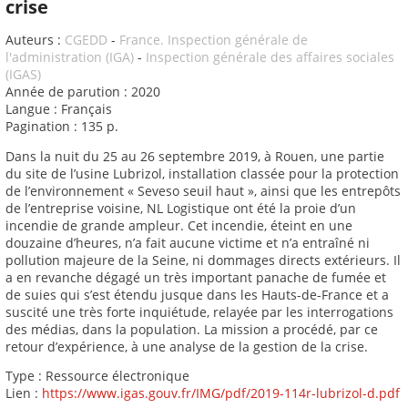
crise
Auteurs :
CGEDD
-
France. Inspection générale de
l'administration (IGA)
-
Inspection générale des affaires sociales
(IGAS)
Année de parution : 2020
Langue : Français
Pagination : 135 p.
Dans la nuit du 25 au 26 septembre 2019, à Rouen, une partie
du site de l’usine Lubrizol, installation classée pour la protection
de l’environnement « Seveso seuil haut », ainsi que les entrepôts
de l’entreprise voisine, NL Logistique ont été la proie d’un
incendie de grande ampleur. Cet incendie, éteint en une
douzaine d’heures, n’a fait aucune victime et n’a entraîné ni
pollution majeure de la Seine, ni dommages directs extérieurs. Il
a en revanche dégagé un très important panache de fumée et
de suies qui s’est étendu jusque dans les Hauts-de-France et a
suscité une très forte inquiétude, relayée par les interrogations
des médias, dans la population. La mission a procédé, par ce
retour d’expérience, à une analyse de la gestion de la crise.
Type : Ressource électronique
Lien :
https://www.igas.gouv.fr/IMG/pdf/2019-114r-lubrizol-d.pdf