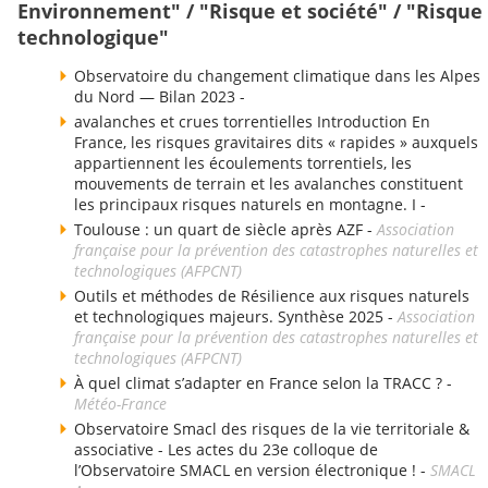
Environnement" / "Risque et société" / "Risque
technologique"
Observatoire du changement climatique dans les Alpes
du Nord — Bilan 2023 -
avalanches et crues torrentielles Introduction En
France, les risques gravitaires dits « rapides » auxquels
appartiennent les écoulements torrentiels, les
mouvements de terrain et les avalanches constituent
les principaux risques naturels en montagne. I -
Toulouse : un quart de siècle après AZF -
Association
française pour la prévention des catastrophes naturelles et
technologiques (AFPCNT)
Outils et méthodes de Résilience aux risques naturels
et technologiques majeurs. Synthèse 2025 -
Association
française pour la prévention des catastrophes naturelles et
technologiques (AFPCNT)
À quel climat s’adapter en France selon la TRACC ? -
Météo-France
Observatoire Smacl des risques de la vie territoriale &
associative - Les actes du 23e colloque de
l’Observatoire SMACL en version électronique ! -
SMACL