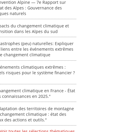
acteur
nvention Alpine — 7e Rapport sur
des Alpe
tat des Alpes : Gouvernance des
ques naturels
[ Ressour
Stéphanie
pacts du changement climatique et
nsition dans les Alpes du sud
0000
astrophes (peu) naturelles: Expliquer
 liens entre les événements extrêmes
 le changement climatique
vénements climatiques extrêmes :
ls risques pour le système financier ?
angement climatique en France - État
s connaissances en 2025."
aptation des territoires de montagne
changement climatique : état des
ux des actions et outils."
Voir toutes les sélections thématiques