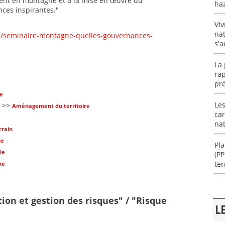
ent en montagne et à la mise en œuvre du
ha
ces inspirantes."
Viv
nat
es/seminaire-montagne-quelles-gouvernances-
s'a
La 
rap
pré
ue
Les
>>
Aménagement du territoire
car
na
rain
ue
Pla
le
(P
te
ne
tion et gestion des risques" / "Risque
L