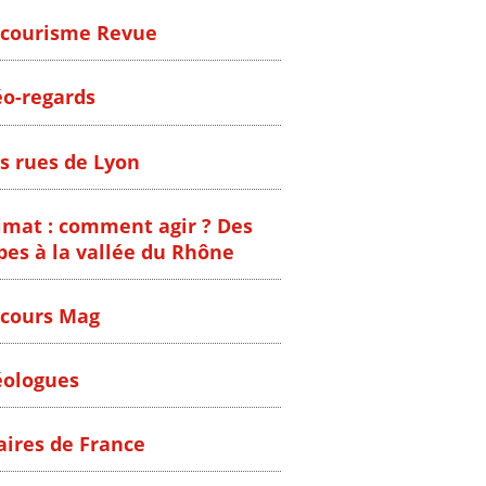
courisme Revue
o-regards
s rues de Lyon
imat : comment agir ? Des
pes à la vallée du Rhône
cours Mag
ologues
ires de France