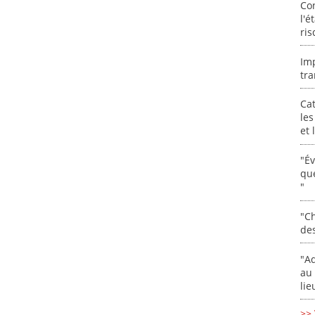
Co
l'é
ris
Im
tra
Cat
les
et
"É
que
"
"Ch
de
"Ad
au 
lie
>> 