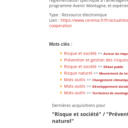
réglementation spécifique à l'aménagem
programme Avenir Montagne, et expérien
Type : Ressource électronique
Lien :
https://www.cerema.fr/fr/actualit
cooperation
Mots clés :
Risque et société
>>
Acteur du risq
Prévention et gestion des risques
Risque et société
>>
Débat public
Risque naturel
>>
Mouvement de ter
Mots-outils
>>
Changement climatiq
Mots-outils
>>
Développement durab
Mots-outils
>>
Territoires de montag
Dernières acquisitions pour
"Risque et société" / "Préven
naturel"