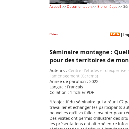
Accueil
>>
Documentation
>>
Bibliothèque
>> Sém
Retour
|
Imp
Séminaire montagne : Quel
pour des territoires de mon
Auteurs :
Centre d'études et d'expertise s
l'aménagement (Cerema)
Année de parution : 2022
Langue : Français
Collation : 1 fichier PDF
"L'objectif du séminaire qui a réuni 67 pa
travailler et échanger les participants 
nouvelles qu'il va falloir inventer pour ré
Des visites ont permis d'illustrer des si
les présentations ont alterné entre info