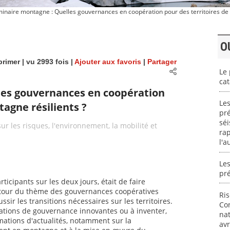
inaire montagne : Quelles gouvernances en coopération pour des territoires de 
O
rimer
| vu 2993 fois |
Ajouter aux favoris
|
Partager
Le 
cat
les gouvernances en coopération
Les
tagne résilients ?
pré
séi
ur les risques, l'environnement, la mobilité et
ra
l'a
Les
pr
rticipants sur les deux jours, était de faire
autour du thème des gouvernances coopératives
Ri
ussir les transitions nécessaires sur les territoires.
Con
tuations de gouvernance innovantes ou à inventer,
nat
rmations d'actualités, notamment sur la
avr