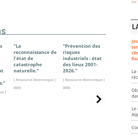
>> 
L
ns
Jo
s
"La
"Prévention des
"Changem
ter
reconnaissance de
risques
climatique
cli
l'état de
industriels : état
France - Ét
fin
catastrophe
des lieux 2001-
connaissan
at
naturelle."
2026."
2025."
La 
ré
[ Ressource électronique ]
[ Ressource électronique ]
[ Ressource élec
s."
0000
0000
0000
Ob
ue ]
da
Le 
Al
Co