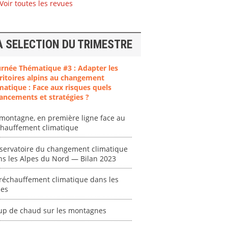
Voir toutes les revues
A SELECTION DU TRIMESTRE
urnée Thématique #3 : Adapter les
ent
"Plan ministériel
"Événements
ritoires alpins au changement
 en
de gestion des
climatiques
matique : Face aux risques quels
at des
vagues de
extrêmes : quels
ancements et stratégies ?
ces en
chaleur."
risques pour le
système financier
montagne, en première ligne face au
[ Ressource électronique ]
? "
chauffement climatique
tronique ]
0000
[ Ressource électronique ]
servatoire du changement climatique
0000
ns les Alpes du Nord — Bilan 2023
"Ident
réchauffement climatique dans les
lignes 
pes
pour d
résilie
propos
up de chaud sur les montagnes
autori