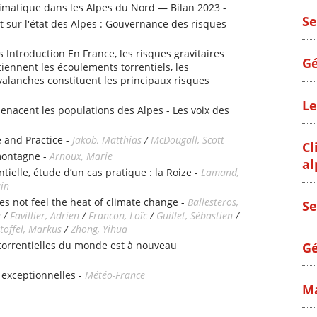
matique dans les Alpes du Nord — Bilan 2023 -
Se
 sur l'état des Alpes : Gouvernance des risques
s Introduction En France, les risques gravitaires
Gé
iennent les écoulements torrentiels, les
alanches constituent les principaux risques
Le
enacent les populations des Alpes - Les voix des
 and Practice -
Jakob, Matthias
/
McDougall, Scott
Cl
montagne -
Arnoux, Marie
al
tielle, étude d’un cas pratique : la Roize -
Lamand,
ain
es not feel the heat of climate change -
Ballesteros,
Se
e
/
Favillier, Adrien
/
Francon, Loïc
/
Guillet, Sébastien
/
toffel, Markus
/
Zhong, Yihua
 torrentielles du monde est à nouveau
Gé
 exceptionnelles -
Météo-France
Ma