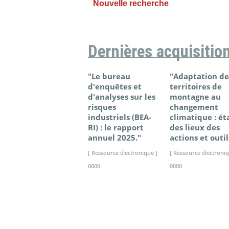
Nouvelle recherche
Dernières acquisitio
"Le bureau
"Adaptation de
d'enquêtes et
territoires de
d'analyses sur les
montagne au
risques
changement
industriels (BEA-
climatique : ét
RI) : le rapport
des lieux des
annuel 2025."
actions et outil
[ Ressource électronique ]
[ Ressource électroniq
0000
0000