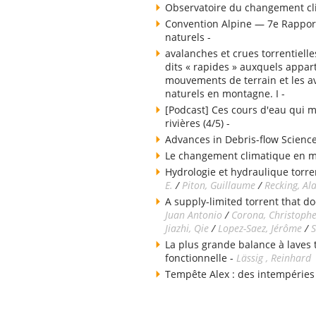
Observatoire du changement cli
Convention Alpine — 7e Rapport
naturels -
avalanches et crues torrentielle
dits « rapides » auxquels appart
mouvements de terrain et les av
naturels en montagne. I -
[Podcast] Ces cours d'eau qui m
rivières (4/5) -
Advances in Debris-flow Science
Le changement climatique en 
Hydrologie et hydraulique torren
E.
/
Piton, Guillaume
/
Recking, Al
A supply-limited torrent that do
Juan Antonio
/
Corona, Christoph
Jiazhi, Qie
/
Lopez-Saez, Jérôme
/
S
La plus grande balance à laves
fonctionnelle -
Lässig , Reinhard
Tempête Alex : des intempéries